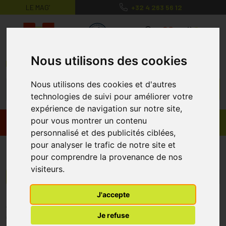
LE MAG’
+32 4 263 56 12
MaPharmacie.be ma santé, mes conse
0
Nous utilisons des cookies
Nous utilisons des cookies et d'autres
technologies de suivi pour améliorer votre
expérience de navigation sur notre site,
pour vous montrer un contenu
Promos
Produits
personnalisé et des publicités ciblées,
pour analyser le trafic de notre site et
Royal Green
pour comprendre la provenance de nos
visiteurs.
Menu/Filtres
J'accepte
* Prix normalement pratiqué dans notre officine.
Je refuse
** Réduction en ligne appliquée sur le prix pratiqué dans notre