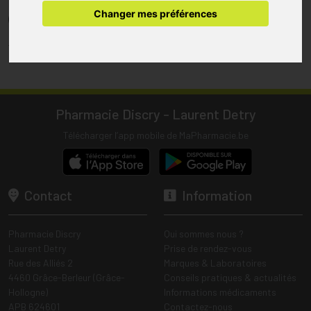
pharmacie.
Changer mes préférences
(1) Les commandes sont préparées uniquement durant les heures
d’ouverture de la pharmacie.
Tous les prix incluent la TVA – Hors frais de livraison.
Pharmacie Discry - Laurent Detry
Télécharger l’app mobile de MaPharmacie.be
Contact
Information
Pharmacie Discry
Qui sommes nous ?
Laurent Detry
Prise de rendez-vous
Rue des Alliés 2
Marques & Laboratoires
4460 Grâce-Berleur (Grâce-
Conseils pratiques & actualités
Hollogne)
Informations médicaments
APB 624601
Contactez-nous