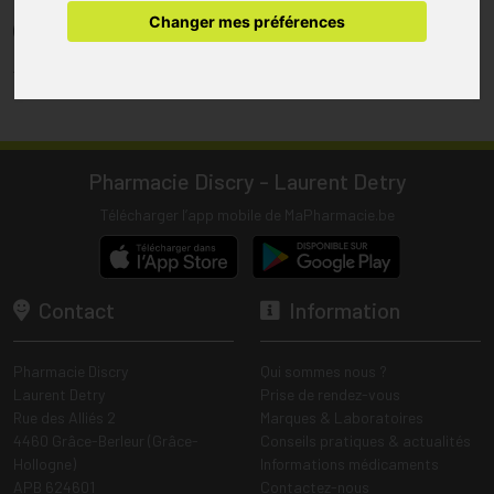
pharmacie.
Changer mes préférences
(1) Les commandes sont préparées uniquement durant les heures
d’ouverture de la pharmacie.
Tous les prix incluent la TVA – Hors frais de livraison.
Pharmacie Discry - Laurent Detry
Télécharger l’app mobile de MaPharmacie.be
Contact
Information
Pharmacie Discry
Qui sommes nous ?
Laurent Detry
Prise de rendez-vous
Rue des Alliés 2
Marques & Laboratoires
4460 Grâce-Berleur (Grâce-
Conseils pratiques & actualités
Hollogne)
Informations médicaments
APB 624601
Contactez-nous