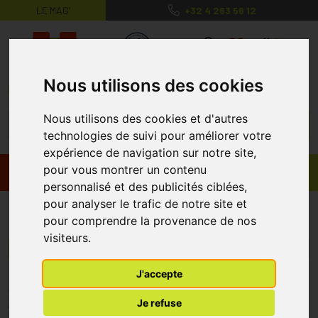
LE MAG’
+32 4 263 56 12
MaPharmacie.be ma santé, mes conse
0
Nous utilisons des cookies
Nous utilisons des cookies et d'autres
technologies de suivi pour améliorer votre
expérience de navigation sur notre site,
pour vous montrer un contenu
Promos
Produits
personnalisé et des publicités ciblées,
pour analyser le trafic de notre site et
Ryeqo
pour comprendre la provenance de nos
visiteurs.
Menu/Filtres
J'accepte
* Prix normalement pratiqué dans notre officine.
Je refuse
** Réduction en ligne appliquée sur le prix pratiqué dans notre