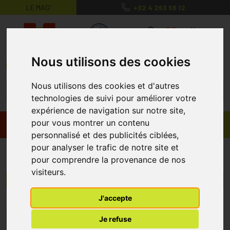
LE MAG’
+32 4 263 56 12
MaPharmacie.be ma santé, mes conse
0
Nous utilisons des cookies
Nous utilisons des cookies et d'autres
technologies de suivi pour améliorer votre
expérience de navigation sur notre site,
pour vous montrer un contenu
Promos
Produits
personnalisé et des publicités ciblées,
pour analyser le trafic de notre site et
Sabana
pour comprendre la provenance de nos
visiteurs.
Menu/Filtres
J'accepte
* Prix normalement pratiqué dans notre officine.
Je refuse
** Réduction en ligne appliquée sur le prix pratiqué dans notre