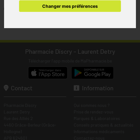
pharmacie.
Changer mes préférences
(1) Les commandes sont préparées uniquement durant les heures
d’ouverture de la pharmacie.
Tous les prix incluent la TVA – Hors frais de livraison.
Pharmacie Discry - Laurent Detry
Télécharger l’app mobile de MaPharmacie.be
Contact
Information
Pharmacie Discry
Qui sommes nous ?
Laurent Detry
Prise de rendez-vous
Rue des Alliés 2
Marques & Laboratoires
4460 Grâce-Berleur (Grâce-
Conseils pratiques & actualités
Hollogne)
Informations médicaments
APB 624601
Contactez-nous