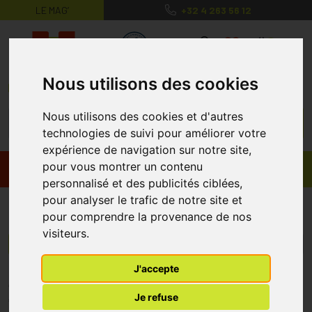
LE MAG’
+32 4 263 56 12
MaPharmacie.be ma santé, mes conse
0
Nous utilisons des cookies
Nous utilisons des cookies et d'autres
technologies de suivi pour améliorer votre
expérience de navigation sur notre site,
pour vous montrer un contenu
Promos
Produits
personnalisé et des publicités ciblées,
pour analyser le trafic de notre site et
SAcchiflora
pour comprendre la provenance de nos
visiteurs.
Menu/Filtres
J'accepte
* Prix normalement pratiqué dans notre officine.
Je refuse
** Réduction en ligne appliquée sur le prix pratiqué dans notre