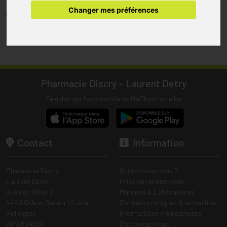
pharmacie.
Changer mes préférences
(1) Les commandes sont préparées uniquement durant les heures
d’ouverture de la pharmacie.
Tous les prix incluent la TVA – Hors frais de livraison.
Pharmacie Discry - Laurent Detry
Télécharger l’app mobile de MaPharmacie.be
Contact
Information
Pharmacie Discry
Qui sommes nous ?
Laurent Detry
Prise de rendez-vous
Rue des Alliés 2
Marques & Laboratoires
4460 Grâce-Berleur (Grâce-
Conseils pratiques & actualités
Hollogne)
Informations médicaments
APB 624601
Contactez-nous