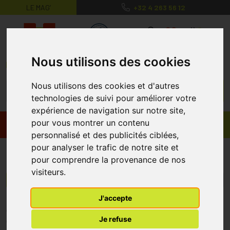
LE MAG’
+32 4 263 56 12
MaPharmacie.be ma santé, mes conse
0
Nous utilisons des cookies
Nous utilisons des cookies et d'autres
technologies de suivi pour améliorer votre
expérience de navigation sur notre site,
pour vous montrer un contenu
Promos
Produits
personnalisé et des publicités ciblées,
pour analyser le trafic de notre site et
Safrelax
pour comprendre la provenance de nos
visiteurs.
Menu/Filtres
J'accepte
* Prix normalement pratiqué dans notre officine.
Je refuse
** Réduction en ligne appliquée sur le prix pratiqué dans notre