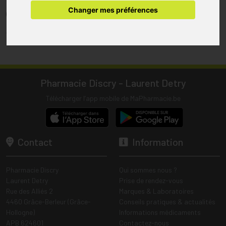
pharmacie.
Changer mes préférences
(1) Les commandes sont préparées uniquement durant les heures
d’ouverture de la pharmacie.
Tous les prix incluent la TVA – Hors frais de livraison.
Pharmacie Discry - Laurent Detry
Télécharger l’app mobile de MaPharmacie.be
Contact
Information
Pharmacie Discry
Qui sommes nous ?
Laurent Detry
Prise de rendez-vous
Rue des Alliés 2
Marques & Laboratoires
4460 Grâce-Berleur (Grâce-
Conseils pratiques & actualités
Hollogne)
Informations médicaments
APB 624601
Contactez-nous