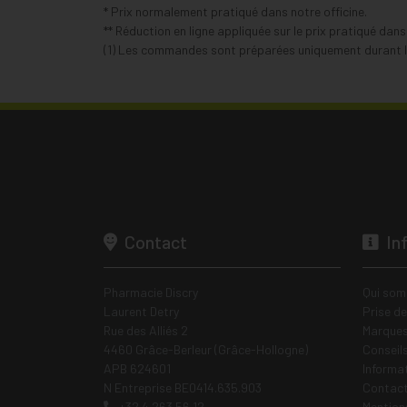
* Prix normalement pratiqué dans notre officine.
** Réduction en ligne appliquée sur le prix pratiqué dan
(1) Les commandes sont préparées uniquement durant le
Contact
In
Pharmacie Discry
Qui som
Laurent Detry
Prise d
Rue des Alliés 2
Marques
4460 Grâce-Berleur (Grâce-Hollogne)
Conseil
APB 624601
Informa
N Entreprise BE0414.635.903
Contac
+32 4 263 56 12
Mentions