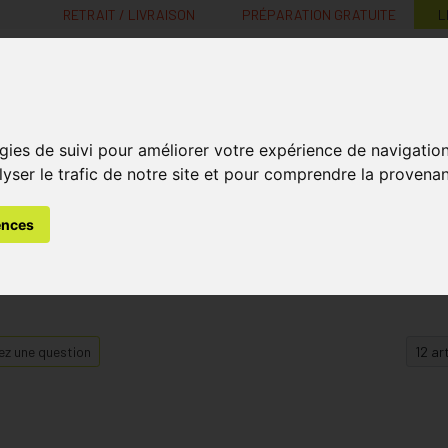
RETRAIT / LIVRAISON
PRÉPARATION GRATUITE
L
MaPharmacie.be ma santé, mes conseils, mes prix
gies de suivi pour améliorer votre expérience de navigatio
Nutrition -
Soins Bébé et
Médecines
Minceur
B
lyser le trafic de notre site et pour comprendre la provenan
Vitamines
Grossesse
naturelles
ences
z une question