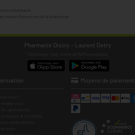
s notre pharmacie.
s heures d’ouverture de la pharmacie.
Pharmacie Discry - Laurent Detry
Télécharger l’app mobile de MaPharmacie.be
formation
Moyens de paiement
mes nous ?
e rendez-vous
 & Laboratoires
s pratiques & actualités
tions médicaments
tez-nous
 légales & vie privée