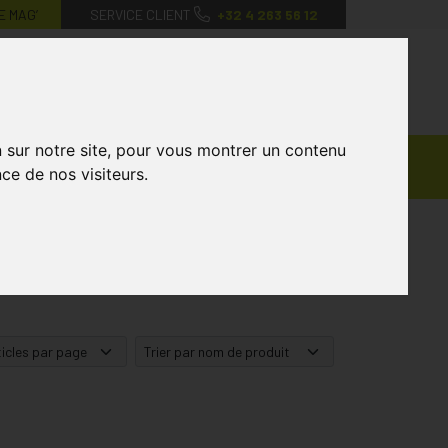
E MAG’
SERVICE CLIENT
+32 4 263 56 12
0
Mon
Mes
Mon
compte
favoris
panier
n sur notre site, pour vous montrer un contenu
Ventes
andagisterie
Vétérinaire
Marques
ce de nos visiteurs.
Privées