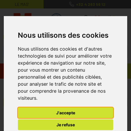
LE MAG’
+32 4 263 56 12
MaPharmacie.be ma santé, mes conse
0
Nous utilisons des cookies
Nous utilisons des cookies et d'autres
technologies de suivi pour améliorer votre
expérience de navigation sur notre site,
pour vous montrer un contenu
Promos
Produits
personnalisé et des publicités ciblées,
pour analyser le trafic de notre site et
Sanoflore
pour comprendre la provenance de nos
visiteurs.
Menu/Filtres
J'accepte
* Prix normalement pratiqué dans notre officine.
Je refuse
** Réduction en ligne appliquée sur le prix pratiqué dans notre