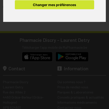
pharmacie.
Changer mes préférences
(1) Les commandes sont préparées uniquement durant les heures
d’ouverture de la pharmacie.
Tous les prix incluent la TVA – Hors frais de livraison.
Pharmacie Discry - Laurent Detry
Télécharger l’app mobile de MaPharmacie.be
Contact
Information
Pharmacie Discry
Qui sommes nous ?
Laurent Detry
Prise de rendez-vous
Rue des Alliés 2
Marques & Laboratoires
4460 Grâce-Berleur (Grâce-
Conseils pratiques & actualités
Hollogne)
Informations médicaments
APB 624601
Contactez-nous