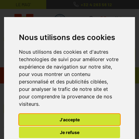
LE MAG’
+32 4 263 56 12
MaPharmacie.be ma santé, mes conse
0
Nous utilisons des cookies
Nous utilisons des cookies et d'autres
technologies de suivi pour améliorer votre
expérience de navigation sur notre site,
pour vous montrer un contenu
Promos
Produits
personnalisé et des publicités ciblées,
pour analyser le trafic de notre site et
Santinov
pour comprendre la provenance de nos
visiteurs.
Menu/Filtres
J'accepte
* Prix normalement pratiqué dans notre officine.
Je refuse
** Réduction en ligne appliquée sur le prix pratiqué dans notre