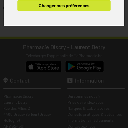
pharmacie.
Changer mes préférences
(1) Les commandes sont préparées uniquement durant les heures
d’ouverture de la pharmacie.
Tous les prix incluent la TVA – Hors frais de livraison.
Pharmacie Discry - Laurent Detry
Télécharger l’app mobile de MaPharmacie.be
Contact
Information
Pharmacie Discry
Qui sommes nous ?
Laurent Detry
Prise de rendez-vous
Rue des Alliés 2
Marques & Laboratoires
4460 Grâce-Berleur (Grâce-
Conseils pratiques & actualités
Hollogne)
Informations médicaments
APB 624601
Contactez-nous