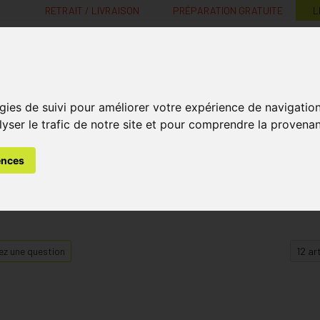
RETRAIT / LIVRAISON
PRÉPARATION GRATUITE
L
MaPharmacie.be ma santé, mes conseils, mes prix
gies de suivi pour améliorer votre expérience de navigatio
Nutrition -
Soins Bébé et
Médecines
Minceur
B
lyser le trafic de notre site et pour comprendre la provenan
Vitamines
Grossesse
naturelles
ences
z une question