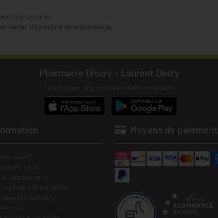
s notre pharmacie.
s heures d’ouverture de la pharmacie.
Pharmacie Discry - Laurent Detry
Télécharger l’app mobile de MaPharmacie.be
formation
Moyens de paiement
mes nous ?
e rendez-vous
 & Laboratoires
s pratiques & actualités
tions médicaments
tez-nous
 légales & vie privée