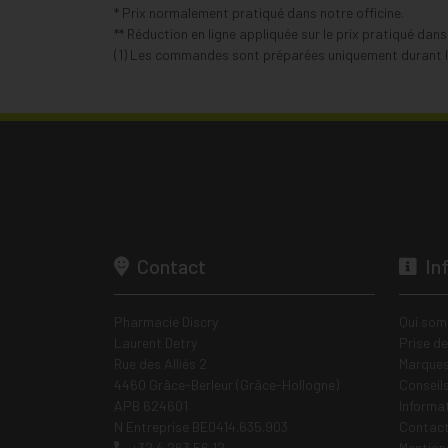
* Prix normalement pratiqué dans notre officine.
** Réduction en ligne appliquée sur le prix pratiqué dan
(1) Les commandes sont préparées uniquement durant le
Contact
In
Pharmacie Discry
Qui som
Laurent Detry
Prise d
Rue des Alliés 2
Marques
4460 Grâce-Berleur (Grâce-Hollogne)
Conseil
APB 624601
Informa
N Entreprise BE0414.635.903
Contac
+32 4 263 56 12
Mentions