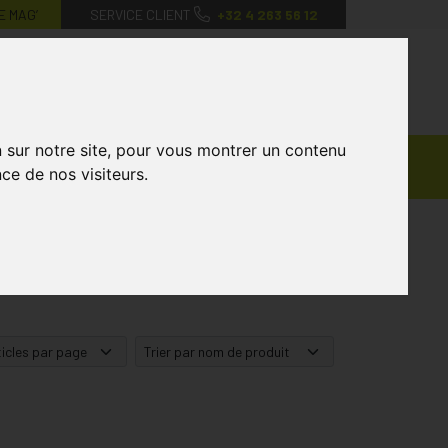
E MAG’
SERVICE CLIENT
+32 4 263 56 12
0
Mon
Mes
Mon
compte
favoris
panier
n sur notre site, pour vous montrer un contenu
Ventes
andagisterie
Vétérinaire
Marques
ce de nos visiteurs.
Privées