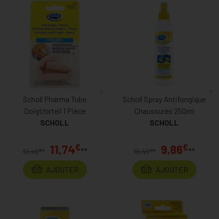
Scholl Pharma Tube
Scholl Spray Antifongique
Doigt/orteil 1 Pièce
Chaussures 250ml
SCHOLL
SCHOLL
€
€
11,74
9,86
**
**
€
€
12,49
*
10,49
*
AJOUTER
AJOUTER