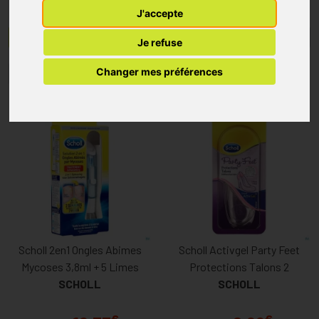
J'accepte
Menu/Filtres
Je refuse
Changer mes préférences
1
2
Scholl 2en1 Ongles Abimes
Scholl Activgel Party Feet
Mycoses 3,8ml + 5 Limes
Protections Talons 2
SCHOLL
SCHOLL