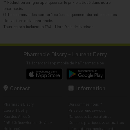
** Réduction en ligne appliquée sur le prix pratiqué dans notre
pharmacie.
(1) Les commandes sont préparées uniquement durant les heures
d’ouverture de la pharmacie.
Tous les prix incluent la TVA – Hors frais de livraison.
Pharmacie Discry - Laurent Detry
Télécharger l’app mobile de MaPharmacie.be
Contact
Information
Pharmacie Discry
Qui sommes nous ?
Laurent Detry
Prise de rendez-vous
Rue des Alliés 2
Marques & Laboratoires
4460 Grâce-Berleur (Grâce-
Conseils pratiques & actualités
Hollogne)
Informations médicaments