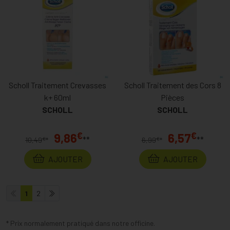
Scholl Traitement Crevasses
Scholl Traitement des Cors 8
k+ 60ml
Pièces
SCHOLL
SCHOLL
€
€
9,86
6,57
**
**
€
€
10,49
*
6,99
*
AJOUTER
AJOUTER
1
2
* Prix normalement pratiqué dans notre officine.