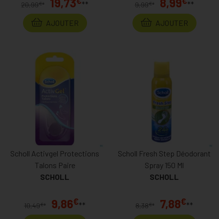
€
€
19,73
8,99
**
**
€
€
20,99
*
9,99
*
AJOUTER
AJOUTER
Scholl Activgel Protections
Scholl Fresh Step Déodorant
Talons Paire
Spray 150 Ml
SCHOLL
SCHOLL
€
€
9,86
7,88
**
**
€
€
10,49
*
8,38
*