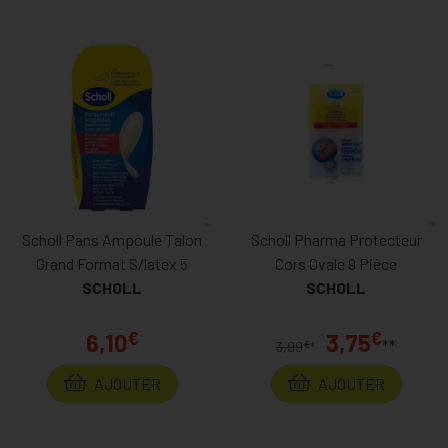
Scholl Pans Ampoule Talon
Scholl Pharma Protecteur
Grand Format S/latex 5
Cors Ovale 9 Pièce
SCHOLL
SCHOLL
€
€
6,10
3,75
**
€
3,99
*
AJOUTER
AJOUTER