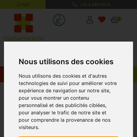
LE MAG’
+32 4 263 56 12
MaPharmacie.be ma santé, mes conse
0
Nous utilisons des cookies
Promos
Produits
Nous utilisons des cookies et d'autres
technologies de suivi pour améliorer votre
Scholl
expérience de navigation sur notre site,
pour vous montrer un contenu
personnalisé et des publicités ciblées,
pour analyser le trafic de notre site et
pour comprendre la provenance de nos
visiteurs.