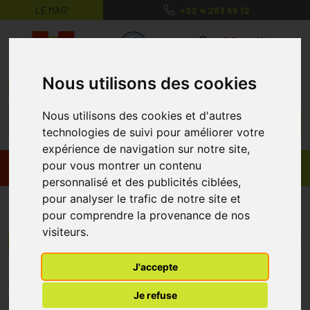
LE MAG’
+32 4 263 56 12
MaPharmacie.be ma santé, mes conse
0
Nous utilisons des cookies
Nous utilisons des cookies et d'autres
technologies de suivi pour améliorer votre
expérience de navigation sur notre site,
pour vous montrer un contenu
Promos
Produits
personnalisé et des publicités ciblées,
pour analyser le trafic de notre site et
Senzimi
pour comprendre la provenance de nos
visiteurs.
Menu/Filtres
J'accepte
* Prix normalement pratiqué dans notre officine.
Je refuse
** Réduction en ligne appliquée sur le prix pratiqué dans notre