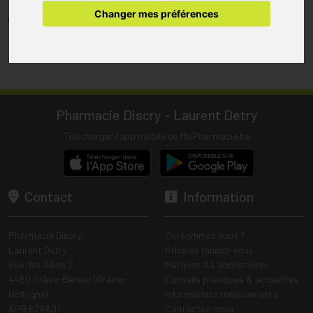
pharmacie.
Changer mes préférences
(1) Les commandes sont préparées uniquement durant les heures
d’ouverture de la pharmacie.
Tous les prix incluent la TVA – Hors frais de livraison.
Pharmacie Discry - Laurent Detry
Télécharger l’app mobile de MaPharmacie.be
Contact
Information
Pharmacie Discry
Qui sommes nous ?
Laurent Detry
Prise de rendez-vous
Rue des Alliés 2
Marques & Laboratoires
4460 Grâce-Berleur (Grâce-
Conseils pratiques & actualités
Hollogne)
Informations médicaments
APB 624601
Contactez-nous