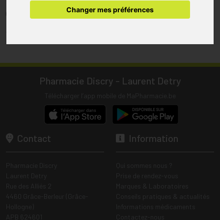
pharmacie.
Changer mes préférences
(1) Les commandes sont préparées uniquement durant les heures
d’ouverture de la pharmacie.
Tous les prix incluent la TVA – Hors frais de livraison.
Pharmacie Discry - Laurent Detry
Télécharger l’app mobile de MaPharmacie.be
Contact
Information
Pharmacie Discry
Qui sommes nous ?
Laurent Detry
Prise de rendez-vous
Rue des Alliés 2
Marques & Laboratoires
4460 Grâce-Berleur (Grâce-
Conseils pratiques & actualités
Hollogne)
Informations médicaments
APB 624601
Contactez-nous