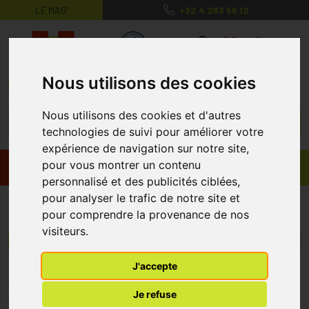
LE MAG’
+32 4 263 56 12
MaPharmacie.be ma santé, mes conse
0
Nous utilisons des cookies
Nous utilisons des cookies et d'autres
technologies de suivi pour améliorer votre
expérience de navigation sur notre site,
pour vous montrer un contenu
Promos
Produits
personnalisé et des publicités ciblées,
pour analyser le trafic de notre site et
Silverin Sticks
pour comprendre la provenance de nos
visiteurs.
Menu/Filtres
J'accepte
* Prix normalement pratiqué dans notre officine.
Je refuse
** Réduction en ligne appliquée sur le prix pratiqué dans notre