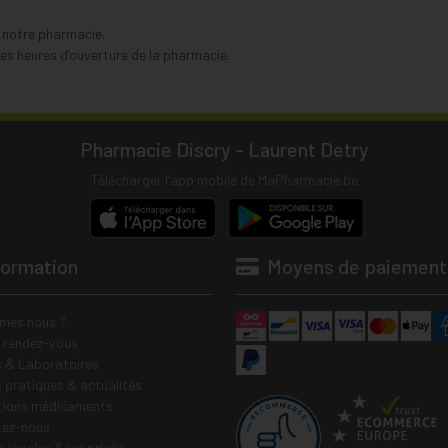
s notre pharmacie.
s heures d’ouverture de la pharmacie.
Pharmacie Discry - Laurent Detry
Télécharger l’app mobile de MaPharmacie.be
formation
Moyens de paiement
mes nous ?
e rendez-vous
 & Laboratoires
s pratiques & actualités
tions médicaments
tez-nous
 légales & vie privée