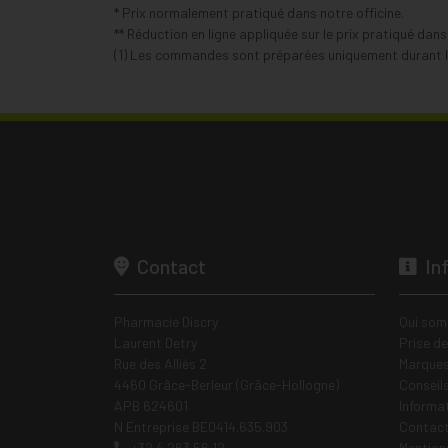
* Prix normalement pratiqué dans notre officine.
** Réduction en ligne appliquée sur le prix pratiqué dan
(1) Les commandes sont préparées uniquement durant le
Contact
In
Pharmacie Discry
Qui som
Laurent Detry
Prise d
Rue des Alliés 2
Marques
4460 Grâce-Berleur (Grâce-Hollogne)
Conseil
APB 624601
Informa
N Entreprise BE0414.635.903
Contac
+32 4 263 56 12
Mentions