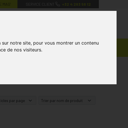
E MAG’
SERVICE CLIENT
+32 4 263 56 12
0
Mon
Mes
Mon
compte
favoris
panier
n sur notre site, pour vous montrer un contenu
Ventes
andagisterie
Vétérinaire
Marques
ce de nos visiteurs.
Privées