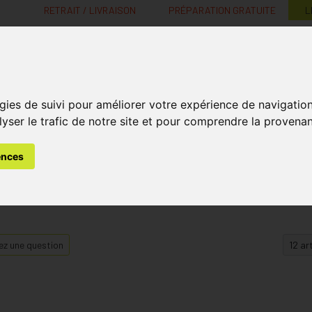
RETRAIT / LIVRAISON
PRÉPARATION GRATUITE
L
MaPharmacie.be ma santé, mes conseils, mes prix
gies de suivi pour améliorer votre expérience de navigatio
Nutrition -
Soins Bébé et
Médecines
Minceur
B
lyser le trafic de notre site et pour comprendre la provenan
Vitamines
Grossesse
naturelles
ences
z une question