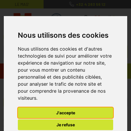
LE MAG’
+32 4 263 56 12
MaPharmacie.be ma santé, mes conse
0
Nous utilisons des cookies
Nous utilisons des cookies et d'autres
technologies de suivi pour améliorer votre
expérience de navigation sur notre site,
pour vous montrer un contenu
Promos
Produits
personnalisé et des publicités ciblées,
pour analyser le trafic de notre site et
Snuggies
pour comprendre la provenance de nos
visiteurs.
Menu/Filtres
J'accepte
* Prix normalement pratiqué dans notre officine.
Je refuse
** Réduction en ligne appliquée sur le prix pratiqué dans notre