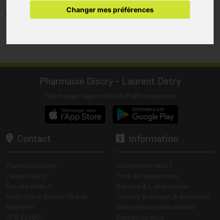
pharmacie.
Changer mes préférences
(1) Les commandes sont préparées uniquement durant les heures
d’ouverture de la pharmacie.
Tous les prix incluent la TVA – Hors frais de livraison.
Pharmacie Discry - Laurent Detry
Télécharger l’app mobile de MaPharmacie.be
Contact
Information
Pharmacie Discry
Qui sommes nous ?
Laurent Detry
Prise de rendez-vous
Rue des Alliés 2
Marques & Laboratoires
4460 Grâce-Berleur (Grâce-
Conseils pratiques & actualités
Hollogne)
Informations médicaments
APB 624601
Contactez-nous