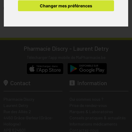
pharmacie.
Changer mes préférences
(1) Les commandes sont préparées uniquement durant les heures
d’ouverture de la pharmacie.
Tous les prix incluent la TVA – Hors frais de livraison.
Pharmacie Discry - Laurent Detry
Télécharger l’app mobile de MaPharmacie.be
Contact
Information
Pharmacie Discry
Qui sommes nous ?
Laurent Detry
Prise de rendez-vous
Rue des Alliés 2
Marques & Laboratoires
4460 Grâce-Berleur (Grâce-
Conseils pratiques & actualités
Hollogne)
Informations médicaments
APB 624601
Contactez-nous