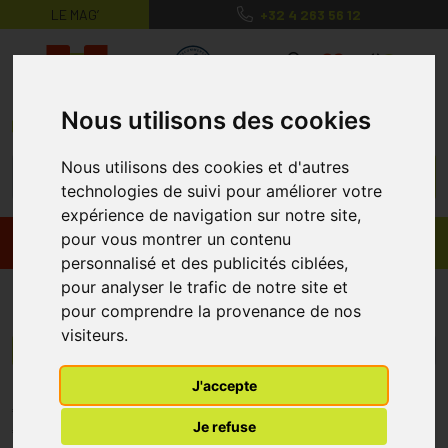
LE MAG’
+32 4 263 56 12
MaPharmacie.be ma santé, mes conse
0
Nous utilisons des cookies
Nous utilisons des cookies et d'autres
technologies de suivi pour améliorer votre
expérience de navigation sur notre site,
pour vous montrer un contenu
Promos
Produits
personnalisé et des publicités ciblées,
pour analyser le trafic de notre site et
Sohear
pour comprendre la provenance de nos
visiteurs.
Menu/Filtres
J'accepte
* Prix normalement pratiqué dans notre officine.
Je refuse
** Réduction en ligne appliquée sur le prix pratiqué dans notre