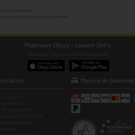
s notre pharmacie.
s heures d’ouverture de la pharmacie.
Pharmacie Discry - Laurent Detry
Télécharger l’app mobile de MaPharmacie.be
formation
Moyens de paiement
mes nous ?
e rendez-vous
 & Laboratoires
s pratiques & actualités
tions médicaments
tez-nous
 légales & vie privée