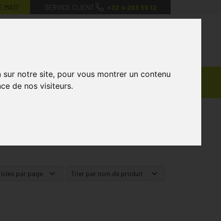
E MAG’
SERVICE CLIENT
+32 4 263 56 12
0
Mon
Mes
Mon
compte
favoris
panier
n sur notre site, pour vous montrer un contenu
Ventes
andagisterie
Vétérinaire
Marques
ce de nos visiteurs.
Privées