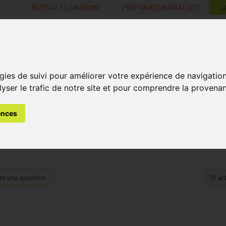
RETRAIT / LIVRAISON
PRÉPARATION GRATUITE
L
MaPharmacie.be ma santé, mes conseils, mes prix
gies de suivi pour améliorer votre expérience de navigatio
Nutrition -
Soins Bébé et
Médecines
Minceur
B
lyser le trafic de notre site et pour comprendre la provenan
Vitamines
Grossesse
naturelles
ences
z une question