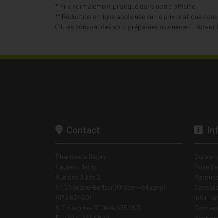
* Prix normalement pratiqué dans notre officine.
** Réduction en ligne appliquée sur le prix pratiqué dan
(1) Les commandes sont préparées uniquement durant le
Contact
In
Pharmacie Discry
Qui som
Laurent Detry
Prise d
Rue des Alliés 2
Marques
4460 Grâce-Berleur (Grâce-Hollogne)
Conseil
APB 624601
Informa
N Entreprise BE0414.635.903
Contac
+32 4 263 56 12
Mentions