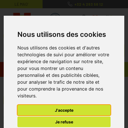
LE MAG’
+32 4 263 56 12
MaPharmacie.be ma santé, mes conse
0
Nous utilisons des cookies
Nous utilisons des cookies et d'autres
technologies de suivi pour améliorer votre
expérience de navigation sur notre site,
pour vous montrer un contenu
Promos
Produits
personnalisé et des publicités ciblées,
pour analyser le trafic de notre site et
Somersets
pour comprendre la provenance de nos
visiteurs.
Menu/Filtres
J'accepte
* Prix normalement pratiqué dans notre officine.
Je refuse
** Réduction en ligne appliquée sur le prix pratiqué dans notre