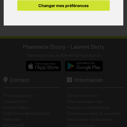
pharmacie.
Changer mes préférences
(1) Les commandes sont préparées uniquement durant les heures
d’ouverture de la pharmacie.
Tous les prix incluent la TVA – Hors frais de livraison.
Pharmacie Discry - Laurent Detry
Télécharger l’app mobile de MaPharmacie.be
Contact
Information
Pharmacie Discry
Qui sommes nous ?
Laurent Detry
Prise de rendez-vous
Rue des Alliés 2
Marques & Laboratoires
4460 Grâce-Berleur (Grâce-
Conseils pratiques & actualités
Hollogne)
Informations médicaments
APB 624601
Contactez-nous