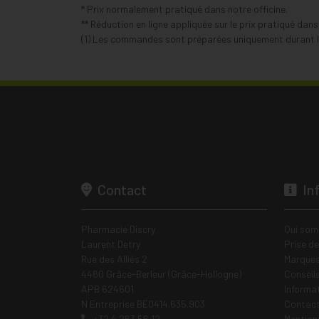
* Prix normalement pratiqué dans notre officine.
** Réduction en ligne appliquée sur le prix pratiqué dan
(1) Les commandes sont préparées uniquement durant le
Contact
In
Pharmacie Discry
Qui som
Laurent Detry
Prise d
Rue des Alliés 2
Marques
4460 Grâce-Berleur (Grâce-Hollogne)
Conseil
APB 624601
Informa
N Entreprise BE0414.635.903
Contac
+32 4 263 56 12
Mentions