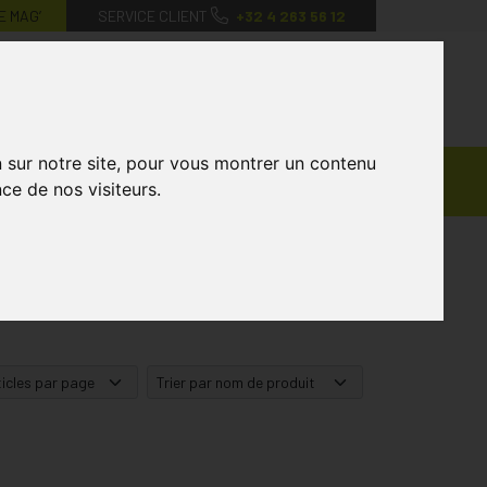
E MAG’
SERVICE CLIENT
+32 4 263 56 12
0
Mon
Mes
Mon
compte
favoris
panier
n sur notre site, pour vous montrer un contenu
Ventes
andagisterie
Vétérinaire
Marques
ce de nos visiteurs.
Privées