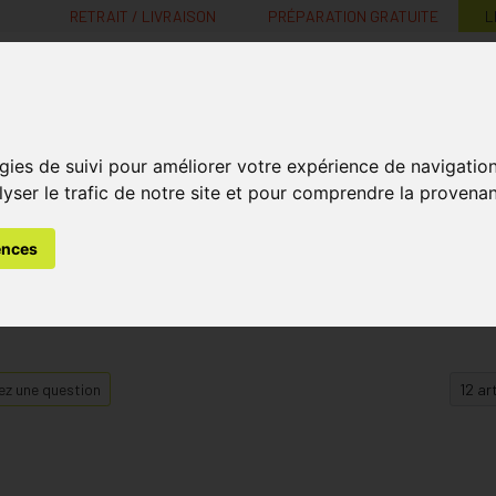
RETRAIT / LIVRAISON
PRÉPARATION GRATUITE
L
MaPharmacie.be ma santé, mes conseils, mes prix
gies de suivi pour améliorer votre expérience de navigatio
Nutrition -
Soins Bébé et
Médecines
Minceur
B
lyser le trafic de notre site et pour comprendre la provenan
Vitamines
Grossesse
naturelles
ences
z une question