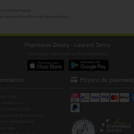
s notre pharmacie.
s heures d’ouverture de la pharmacie.
Pharmacie Discry - Laurent Detry
Télécharger l’app mobile de MaPharmacie.be
formation
Moyens de paiement
mes nous ?
e rendez-vous
 & Laboratoires
s pratiques & actualités
tions médicaments
tez-nous
 légales & vie privée