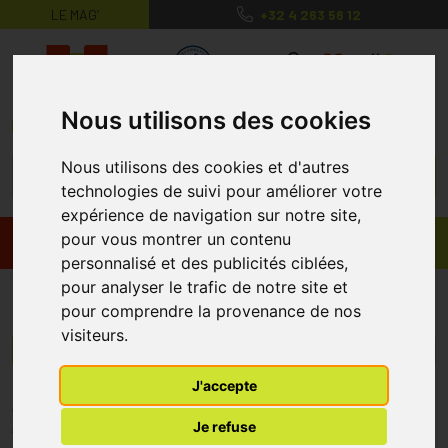
LE MAG’
+32 4 263 56 12
MaPharmacie.be ma santé, mes conse
0
Nous utilisons des cookies
Nous utilisons des cookies et d'autres
technologies de suivi pour améliorer votre
expérience de navigation sur notre site,
pour vous montrer un contenu
Promos
Produits
personnalisé et des publicités ciblées,
pour analyser le trafic de notre site et
Spenco
pour comprendre la provenance de nos
visiteurs.
Menu/Filtres
J'accepte
* Prix normalement pratiqué dans notre officine.
Je refuse
** Réduction en ligne appliquée sur le prix pratiqué dans notre