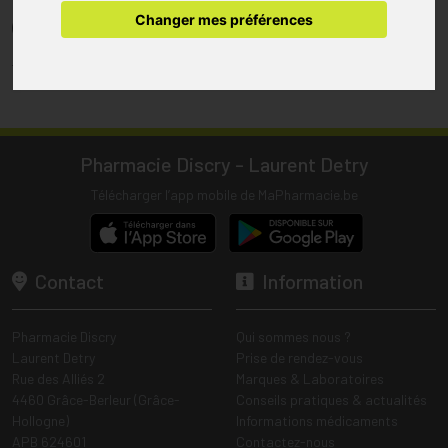
pharmacie.
Changer mes préférences
(1) Les commandes sont préparées uniquement durant les heures
d’ouverture de la pharmacie.
Tous les prix incluent la TVA – Hors frais de livraison.
Pharmacie Discry - Laurent Detry
Télécharger l’app mobile de MaPharmacie.be
Contact
Information
Pharmacie Discry
Qui sommes nous ?
Laurent Detry
Prise de rendez-vous
Rue des Alliés 2
Marques & Laboratoires
4460 Grâce-Berleur (Grâce-
Conseils pratiques & actualités
Hollogne)
Informations médicaments
APB 624601
Contactez-nous