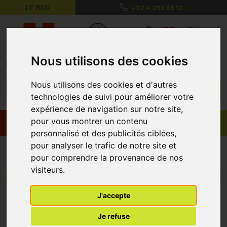
LE MAG’
+32 4 263 56 12
MaPharmacie.be ma santé, mes conse
0
Nous utilisons des cookies
Nous utilisons des cookies et d'autres
technologies de suivi pour améliorer votre
expérience de navigation sur notre site,
pour vous montrer un contenu
Promos
Produits
personnalisé et des publicités ciblées,
pour analyser le trafic de notre site et
Sportimaxx
pour comprendre la provenance de nos
visiteurs.
Menu/Filtres
J'accepte
* Prix normalement pratiqué dans notre officine.
Je refuse
** Réduction en ligne appliquée sur le prix pratiqué dans notre