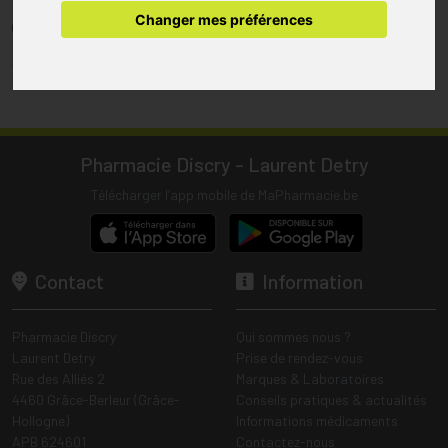
pharmacie.
Changer mes préférences
(1) Les commandes sont préparées uniquement durant les heures
d’ouverture de la pharmacie.
Tous les prix incluent la TVA – Hors frais de livraison.
Pharmacie Discry - Laurent Detry
Télécharger l’app mobile de MaPharmacie.be
Contact
Information
Pharmacie Discry
Qui sommes nous ?
Laurent Detry
Prise de rendez-vous
Rue des Alliés 2
Marques & Laboratoires
4460 Grâce-Berleur (Grâce-
Conseils pratiques & actualités
Hollogne)
Informations médicaments
APB 624601
Contactez-nous