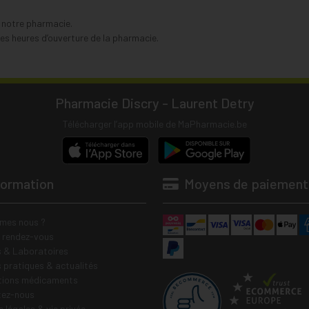
s notre pharmacie.
s heures d’ouverture de la pharmacie.
Pharmacie Discry - Laurent Detry
Télécharger l’app mobile de MaPharmacie.be
formation
Moyens de paiement
mes nous ?
e rendez-vous
 & Laboratoires
s pratiques & actualités
tions médicaments
tez-nous
 légales & vie privée