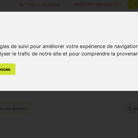
RETRAIT / LIVRAISON
PRÉPARATION GRATUITE
L
MaPharmacie.be ma santé, mes conseils, mes prix
gies de suivi pour améliorer votre expérience de navigatio
Nutrition -
Soins Bébé et
Médecines
Minceur
B
lyser le trafic de notre site et pour comprendre la provenan
Vitamines
Grossesse
naturelles
ences
z une question