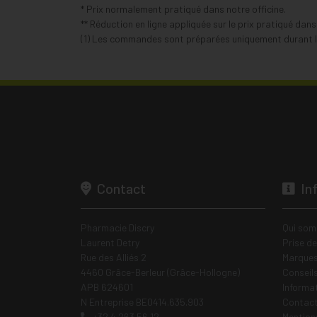
* Prix normalement pratiqué dans notre officine.
** Réduction en ligne appliquée sur le prix pratiqué dan
(1) Les commandes sont préparées uniquement durant le
Contact
In
Pharmacie Discry
Qui som
Laurent Detry
Prise d
Rue des Alliés 2
Marques
4460 Grâce-Berleur (Grâce-Hollogne)
Conseil
APB 624601
Informa
N Entreprise BE0414.635.903
Contac
+32 4 263 56 12
Mentions