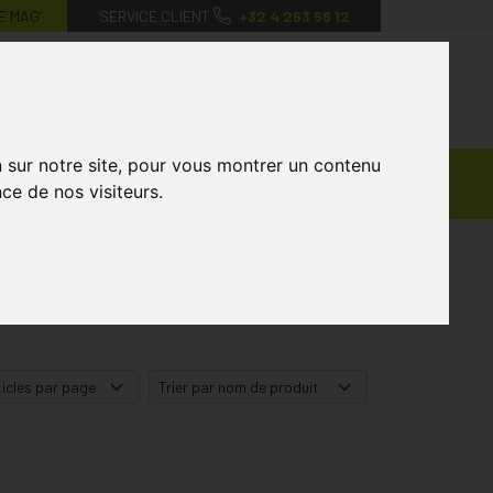
E MAG’
SERVICE CLIENT
+32 4 263 56 12
0
Mon
Mes
Mon
compte
favoris
panier
n sur notre site, pour vous montrer un contenu
Ventes
andagisterie
Vétérinaire
Marques
ce de nos visiteurs.
Privées