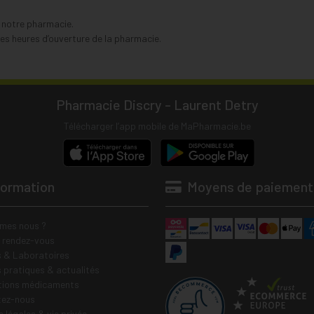
s notre pharmacie.
s heures d’ouverture de la pharmacie.
Pharmacie Discry - Laurent Detry
Télécharger l’app mobile de MaPharmacie.be
formation
Moyens de paiement
mes nous ?
e rendez-vous
 & Laboratoires
s pratiques & actualités
tions médicaments
tez-nous
 légales & vie privée