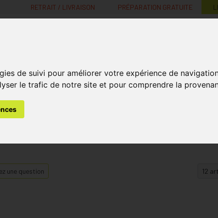
RETRAIT / LIVRAISON
PRÉPARATION GRATUITE
L
MaPharmacie.be ma santé, mes conseils, mes prix
gies de suivi pour améliorer votre expérience de navigatio
Nutrition -
Soins Bébé et
Médecines
Minceur
B
lyser le trafic de notre site et pour comprendre la provenan
Vitamines
Grossesse
naturelles
ences
z une question