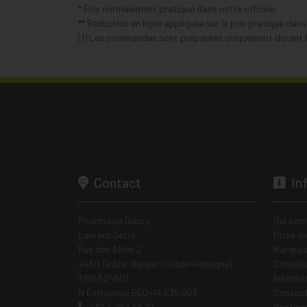
* Prix normalement pratiqué dans notre officine.
** Réduction en ligne appliquée sur le prix pratiqué dan
(1) Les commandes sont préparées uniquement durant le
Contact
In
Pharmacie Discry
Qui som
Laurent Detry
Prise d
Rue des Alliés 2
Marques
4460 Grâce-Berleur (Grâce-Hollogne)
Conseil
APB 624601
Informa
N Entreprise BE0414.635.903
Contac
+32 4 263 56 12
Mentions