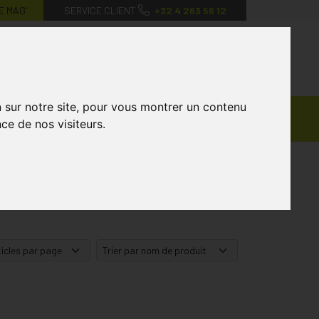
E MAG’
SERVICE CLIENT
+32 4 263 56 12
0
Mon
Mes
Mon
compte
favoris
panier
n sur notre site, pour vous montrer un contenu
Ventes
andagisterie
Vétérinaire
Marques
ce de nos visiteurs.
Privées