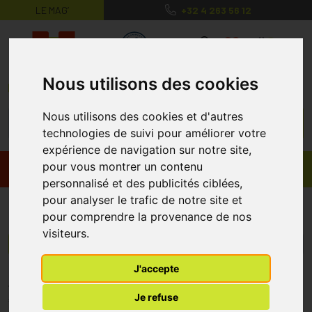
LE MAG’
+32 4 263 56 12
MaPharmacie.be ma santé, mes conse
0
Nous utilisons des cookies
Nous utilisons des cookies et d'autres
technologies de suivi pour améliorer votre
expérience de navigation sur notre site,
pour vous montrer un contenu
Promos
Produits
personnalisé et des publicités ciblées,
pour analyser le trafic de notre site et
Svelta Apis C++
pour comprendre la provenance de nos
visiteurs.
Menu/Filtres
J'accepte
* Prix normalement pratiqué dans notre officine.
Je refuse
** Réduction en ligne appliquée sur le prix pratiqué dans notre