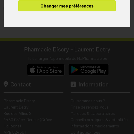
pharmacie.
Changer mes préférences
(1) Les commandes sont préparées uniquement durant les heures
d’ouverture de la pharmacie.
Tous les prix incluent la TVA – Hors frais de livraison.
Pharmacie Discry - Laurent Detry
Télécharger l’app mobile de MaPharmacie.be
Contact
Information
Pharmacie Discry
Qui sommes nous ?
Laurent Detry
Prise de rendez-vous
Rue des Alliés 2
Marques & Laboratoires
4460 Grâce-Berleur (Grâce-
Conseils pratiques & actualités
Hollogne)
Informations médicaments
APB 624601
Contactez-nous