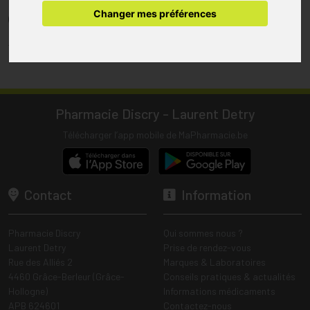
pharmacie.
Changer mes préférences
(1) Les commandes sont préparées uniquement durant les heures
d’ouverture de la pharmacie.
Tous les prix incluent la TVA – Hors frais de livraison.
Pharmacie Discry - Laurent Detry
Télécharger l’app mobile de MaPharmacie.be
Contact
Information
Pharmacie Discry
Qui sommes nous ?
Laurent Detry
Prise de rendez-vous
Rue des Alliés 2
Marques & Laboratoires
4460 Grâce-Berleur (Grâce-
Conseils pratiques & actualités
Hollogne)
Informations médicaments
APB 624601
Contactez-nous