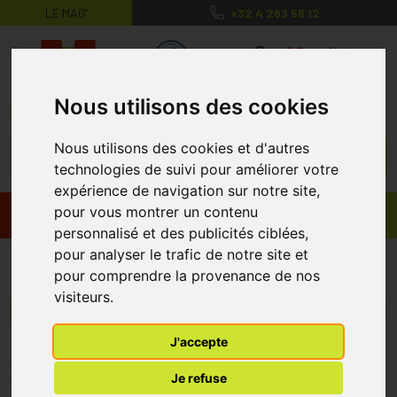
LE MAG’
+32 4 263 56 12
MaPharmacie.be ma santé, mes conse
0
Nous utilisons des cookies
Nous utilisons des cookies et d'autres
technologies de suivi pour améliorer votre
expérience de navigation sur notre site,
pour vous montrer un contenu
Promos
Produits
personnalisé et des publicités ciblées,
pour analyser le trafic de notre site et
Synolis
pour comprendre la provenance de nos
visiteurs.
Menu/Filtres
J'accepte
* Prix normalement pratiqué dans notre officine.
Je refuse
** Réduction en ligne appliquée sur le prix pratiqué dans notre