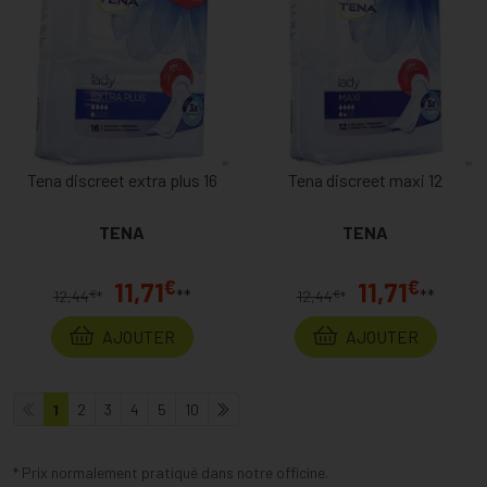
Tena discreet extra plus 16
Tena discreet maxi 12
TENA
TENA
€
€
11,71
11,71
**
**
€
€
12,44
*
12,44
*
AJOUTER
AJOUTER
1
2
3
4
5
10
* Prix normalement pratiqué dans notre officine.