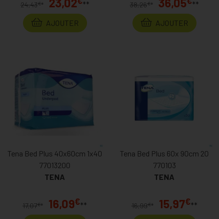
€
€
23,02
36,05
**
**
€
€
24,43
*
38,26
*
AJOUTER
AJOUTER
Tena Bed Plus 40x60cm 1x40
Tena Bed Plus 60x 90cm 20
77013200
770103
TENA
TENA
€
€
16,09
15,97
**
**
€
€
17,07
*
16,99
*