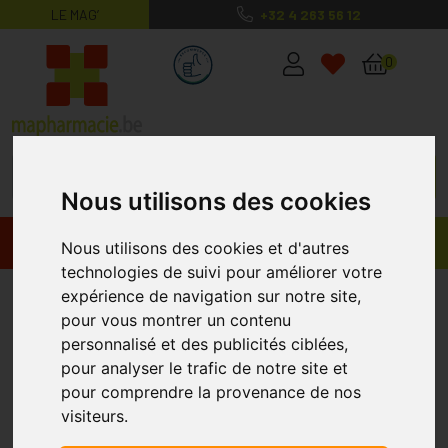
LE MAG’
+32 4 263 56 12
MaPharmacie.be ma santé, mes conse
0
Nous utilisons des cookies
Promos
Produits
Nous utilisons des cookies et d'autres
technologies de suivi pour améliorer votre
Tena
expérience de navigation sur notre site,
pour vous montrer un contenu
personnalisé et des publicités ciblées,
pour analyser le trafic de notre site et
pour comprendre la provenance de nos
visiteurs.