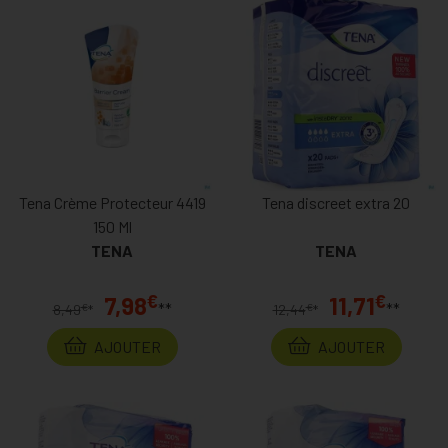
Tena Crème Protecteur 4419
Tena discreet extra 20
150 Ml
TENA
TENA
€
€
7,98
11,71
**
**
€
€
8,49
*
12,44
*
AJOUTER
AJOUTER