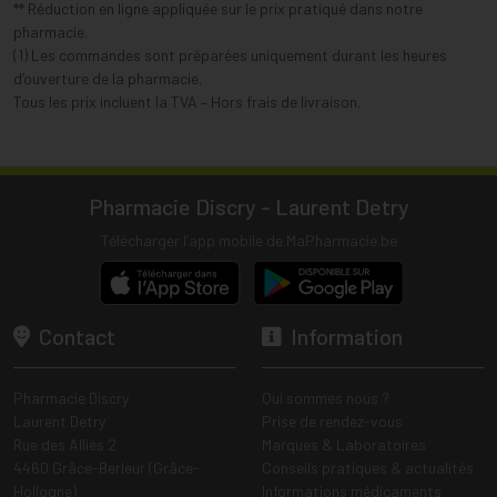
** Réduction en ligne appliquée sur le prix pratiqué dans notre
pharmacie.
(1) Les commandes sont préparées uniquement durant les heures
d’ouverture de la pharmacie.
Tous les prix incluent la TVA – Hors frais de livraison.
Pharmacie Discry - Laurent Detry
Télécharger l’app mobile de MaPharmacie.be
Contact
Information
Pharmacie Discry
Qui sommes nous ?
Laurent Detry
Prise de rendez-vous
Rue des Alliés 2
Marques & Laboratoires
4460 Grâce-Berleur (Grâce-
Conseils pratiques & actualités
Hollogne)
Informations médicaments