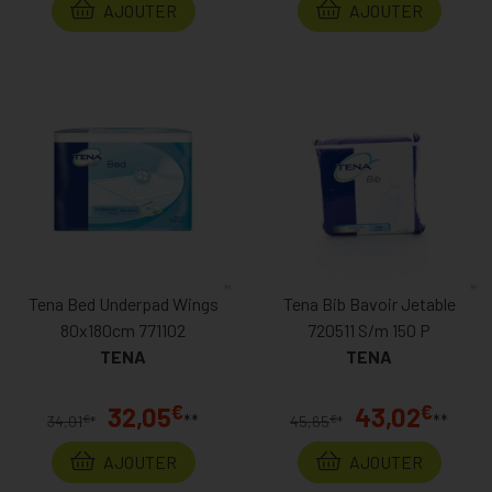
AJOUTER
AJOUTER
Tena Bed Underpad Wings
Tena Bib Bavoir Jetable
80x180cm 771102
720511 S/m 150 P
TENA
TENA
€
€
32,05
43,02
**
**
€
€
34,01
*
45,65
*
AJOUTER
AJOUTER