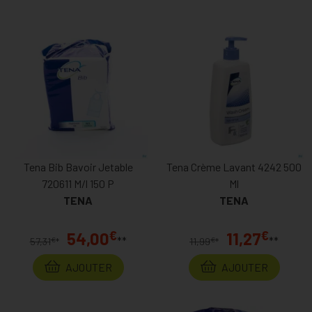
Tena Bib Bavoir Jetable
Tena Crème Lavant 4242 500
720611 M/l 150 P
Ml
TENA
TENA
€
€
54,00
11,27
**
**
€
€
57,31
*
11,99
*
AJOUTER
AJOUTER