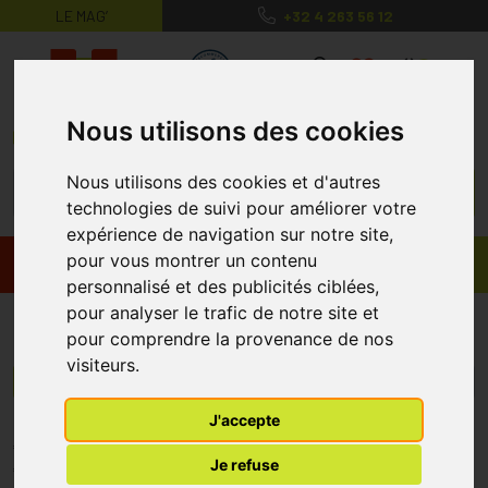
LE MAG’
+32 4 263 56 12
MaPharmacie.be ma santé, mes conse
0
Nous utilisons des cookies
Nous utilisons des cookies et d'autres
technologies de suivi pour améliorer votre
expérience de navigation sur notre site,
pour vous montrer un contenu
Promos
Produits
personnalisé et des publicités ciblées,
pour analyser le trafic de notre site et
Terrabio
pour comprendre la provenance de nos
visiteurs.
Menu/Filtres
J'accepte
* Prix normalement pratiqué dans notre officine.
Je refuse
** Réduction en ligne appliquée sur le prix pratiqué dans notre