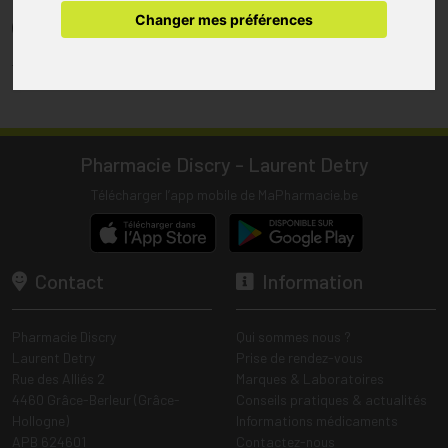
pharmacie.
Changer mes préférences
(1) Les commandes sont préparées uniquement durant les heures
d’ouverture de la pharmacie.
Tous les prix incluent la TVA – Hors frais de livraison.
Pharmacie Discry - Laurent Detry
Télécharger l’app mobile de MaPharmacie.be
Contact
Information
Pharmacie Discry
Qui sommes nous ?
Laurent Detry
Prise de rendez-vous
Rue des Alliés 2
Marques & Laboratoires
4460 Grâce-Berleur (Grâce-
Conseils pratiques & actualités
Hollogne)
Informations médicaments
APB 624601
Contactez-nous