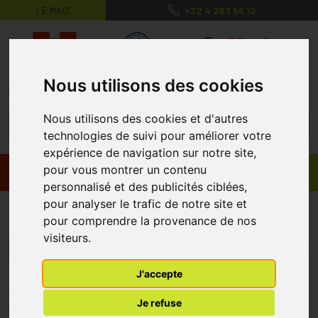
LE MAG’
+32 4 263 56 12
MaPharmacie.be ma santé, mes conse
0
Nous utilisons des cookies
Nous utilisons des cookies et d'autres
technologies de suivi pour améliorer votre
expérience de navigation sur notre site,
pour vous montrer un contenu
Promos
Produits
personnalisé et des publicités ciblées,
pour analyser le trafic de notre site et
THE BEEMINE LAB
pour comprendre la provenance de nos
visiteurs.
Menu/Filtres
J'accepte
* Prix normalement pratiqué dans notre officine.
Je refuse
** Réduction en ligne appliquée sur le prix pratiqué dans notre