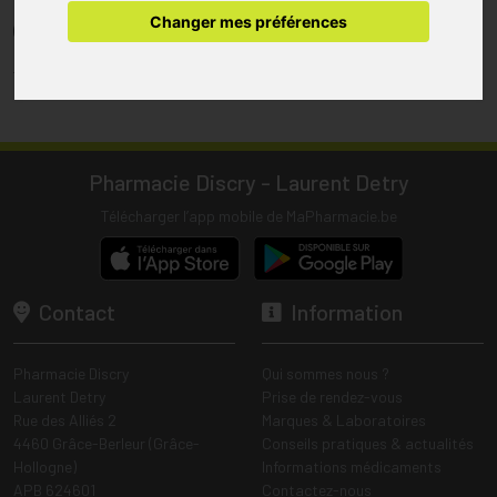
pharmacie.
Changer mes préférences
(1) Les commandes sont préparées uniquement durant les heures
d’ouverture de la pharmacie.
Tous les prix incluent la TVA – Hors frais de livraison.
Pharmacie Discry - Laurent Detry
Télécharger l’app mobile de MaPharmacie.be
Contact
Information
Pharmacie Discry
Qui sommes nous ?
Laurent Detry
Prise de rendez-vous
Rue des Alliés 2
Marques & Laboratoires
4460 Grâce-Berleur (Grâce-
Conseils pratiques & actualités
Hollogne)
Informations médicaments
APB 624601
Contactez-nous