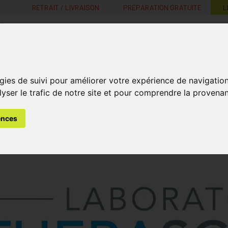
RETRAIT / LIVRAISON
PRÉPARATION GRATUITE
L
MaPharmacie.be ma santé, mes conseils, mes prix
Nutrition -
Soins Bébé et
Médecines
gies de suivi pour améliorer votre expérience de navigatio
Minceur
B
Vitamines
Grossesse
naturelles
lyser le trafic de notre site et pour comprendre la provenan
ences