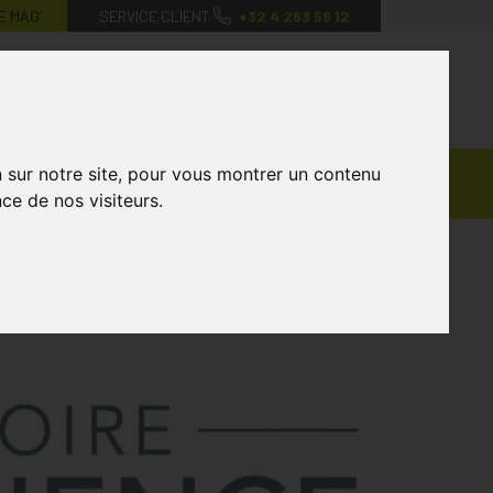
E MAG’
SERVICE CLIENT
+32 4 263 56 12
0
Mon
Mes
Mon
compte
favoris
panier
Ventes
n sur notre site, pour vous montrer un contenu
andagisterie
Vétérinaire
Marques
Privées
ce de nos visiteurs.