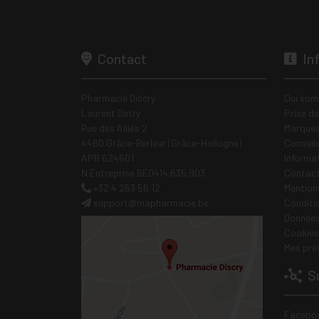
Contact
In
Pharmacie Discry
Qui som
Laurent Detry
Prise d
Rue des Alliés 2
Marques
4460 Grâce-Berleur (Grâce-Hollogne)
Conseil
APB 624601
Informa
N Entreprise BE0414.635.903
Contac
+32 4 263 56 12
Mentions
support
@
mapharmacie.be
Conditi
Données
Cookies
Mes pré
Su
Facebo