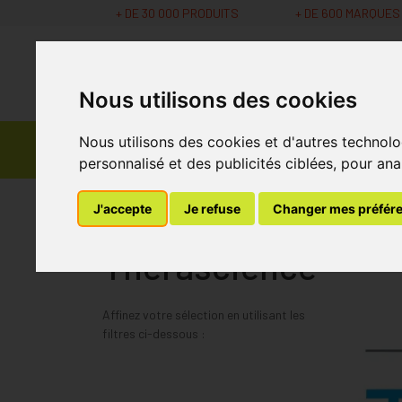
+ DE 30 000 PRODUITS
+ DE 600 MARQUES
Nous utilisons des cookies
Parapharmacie -
Nous utilisons des cookies et d'autres technolo
Promos
Médicaments
Cosmétiques
personnalisé et des publicités ciblées, pour ana
MaPharmacie.be
Therascience
J'accepte
Je refuse
Changer mes préfér
Therascience
Affinez votre sélection en utilisant les
filtres ci-dessous :