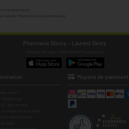
s notre pharmacie.
s heures d’ouverture de la pharmacie.
Pharmacie Discry - Laurent Detry
Télécharger l’app mobile de MaPharmacie.be
formation
Moyens de paiement
mes nous ?
e rendez-vous
 & Laboratoires
s pratiques & actualités
tions médicaments
tez-nous
 légales & vie privée