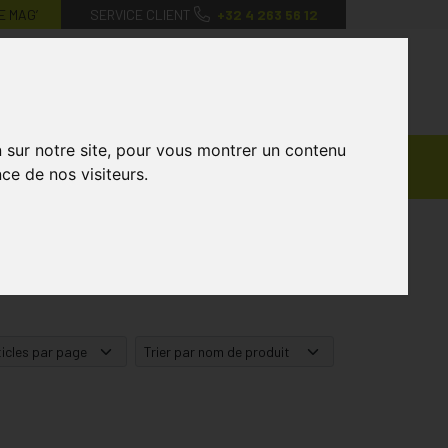
E MAG’
SERVICE CLIENT
+32 4 263 56 12
0
Mon
Mes
Mon
compte
favoris
panier
n sur notre site, pour vous montrer un contenu
Ventes
andagisterie
Vétérinaire
Marques
ce de nos visiteurs.
Privées