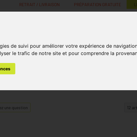
RETRAIT / LIVRAISON
PRÉPARATION GRATUITE
L
MaPharmacie.be ma santé, mes conseils, mes prix
gies de suivi pour améliorer votre expérience de navigatio
Nutrition -
Soins Bébé et
Médecines
Minceur
B
lyser le trafic de notre site et pour comprendre la provenan
Vitamines
Grossesse
naturelles
ences
z une question