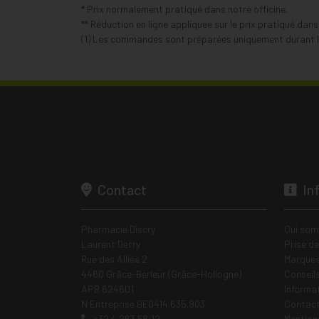
* Prix normalement pratiqué dans notre officine.
** Réduction en ligne appliquée sur le prix pratiqué dan
(1) Les commandes sont préparées uniquement durant le
Contact
In
Pharmacie Discry
Qui som
Laurent Detry
Prise d
Rue des Alliés 2
Marques
4460 Grâce-Berleur (Grâce-Hollogne)
Conseil
APB 624601
Informa
N Entreprise BE0414.635.903
Contac
+32 4 263 56 12
Mentions