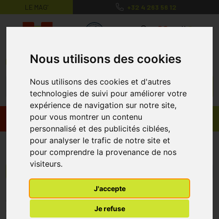
LE MAG’
+32 4 263 56 12
MaPharmacie.be ma santé, mes conse
0
Nous utilisons des cookies
Nous utilisons des cookies et d'autres
technologies de suivi pour améliorer votre
expérience de navigation sur notre site,
pour vous montrer un contenu
Promos
Produits
personnalisé et des publicités ciblées,
pour analyser le trafic de notre site et
Tricofix
pour comprendre la provenance de nos
visiteurs.
Menu/Filtres
J'accepte
* Prix normalement pratiqué dans notre officine.
Je refuse
** Réduction en ligne appliquée sur le prix pratiqué dans notre