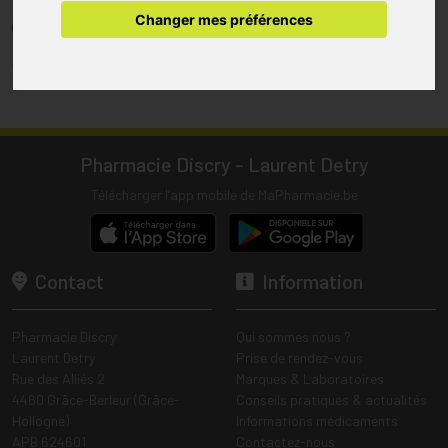
pharmacie.
Changer mes préférences
(1) Les commandes sont préparées uniquement durant les heures
d’ouverture de la pharmacie.
Tous les prix incluent la TVA – Hors frais de livraison.
Pharmacie Discry - Laurent Detry
Télécharger l’app mobile de MaPharmacie.be
Contact
Information
Pharmacie Discry
Qui sommes nous ?
Laurent Detry
Prise de rendez-vous
Rue des Alliés 2
Marques & Laboratoires
4460 Grâce-Berleur (Grâce-
Conseils pratiques & actualités
Hollogne)
Informations médicaments
APB 624601
Contactez-nous