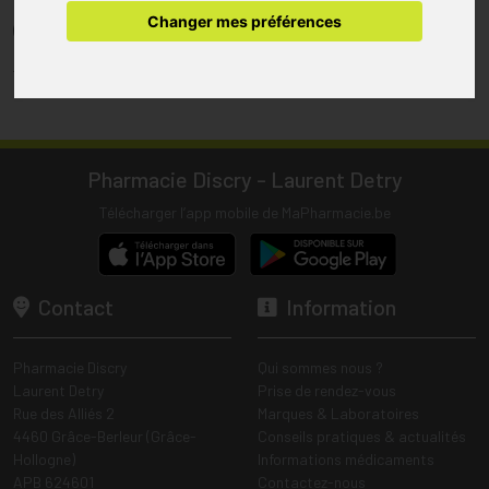
pharmacie.
Changer mes préférences
(1) Les commandes sont préparées uniquement durant les heures
d’ouverture de la pharmacie.
Tous les prix incluent la TVA – Hors frais de livraison.
Pharmacie Discry - Laurent Detry
Télécharger l’app mobile de MaPharmacie.be
Contact
Information
Pharmacie Discry
Qui sommes nous ?
Laurent Detry
Prise de rendez-vous
Rue des Alliés 2
Marques & Laboratoires
4460 Grâce-Berleur (Grâce-
Conseils pratiques & actualités
Hollogne)
Informations médicaments
APB 624601
Contactez-nous