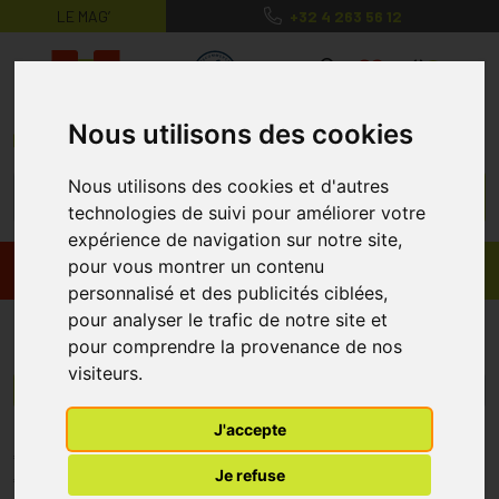
LE MAG’
+32 4 263 56 12
MaPharmacie.be ma santé, mes conse
0
Nous utilisons des cookies
Nous utilisons des cookies et d'autres
technologies de suivi pour améliorer votre
expérience de navigation sur notre site,
pour vous montrer un contenu
Promos
Produits
personnalisé et des publicités ciblées,
pour analyser le trafic de notre site et
Triple Dry
pour comprendre la provenance de nos
visiteurs.
Menu/Filtres
J'accepte
* Prix normalement pratiqué dans notre officine.
Je refuse
** Réduction en ligne appliquée sur le prix pratiqué dans notre