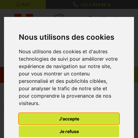
LE MAG’
+32 4 263 56 12
MaPharmacie.be ma santé, mes conse
0
Nous utilisons des cookies
Nous utilisons des cookies et d'autres
technologies de suivi pour améliorer votre
expérience de navigation sur notre site,
pour vous montrer un contenu
Promos
Produits
personnalisé et des publicités ciblées,
pour analyser le trafic de notre site et
Trusetal Verbandstoffwerk
pour comprendre la provenance de nos
visiteurs.
Menu/Filtres
J'accepte
* Prix normalement pratiqué dans notre officine.
Je refuse
** Réduction en ligne appliquée sur le prix pratiqué dans notre