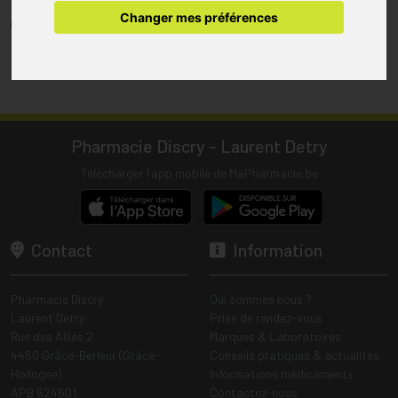
pharmacie.
Changer mes préférences
(1) Les commandes sont préparées uniquement durant les heures
d’ouverture de la pharmacie.
Tous les prix incluent la TVA – Hors frais de livraison.
Pharmacie Discry - Laurent Detry
Télécharger l’app mobile de MaPharmacie.be
Contact
Information
Pharmacie Discry
Qui sommes nous ?
Laurent Detry
Prise de rendez-vous
Rue des Alliés 2
Marques & Laboratoires
4460 Grâce-Berleur (Grâce-
Conseils pratiques & actualités
Hollogne)
Informations médicaments
APB 624601
Contactez-nous