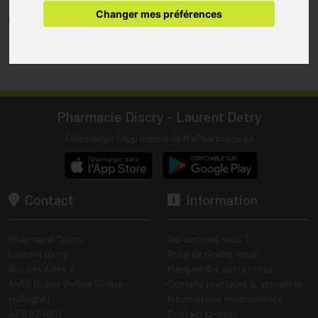
pharmacie.
Changer mes préférences
(1) Les commandes sont préparées uniquement durant les heures
d’ouverture de la pharmacie.
Tous les prix incluent la TVA – Hors frais de livraison.
Pharmacie Discry - Laurent Detry
Télécharger l’app mobile de MaPharmacie.be
Contact
Information
Pharmacie Discry
Qui sommes nous ?
Laurent Detry
Prise de rendez-vous
Rue des Alliés 2
Marques & Laboratoires
4460 Grâce-Berleur (Grâce-
Conseils pratiques & actualités
Hollogne)
Informations médicaments
APB 624601
Contactez-nous