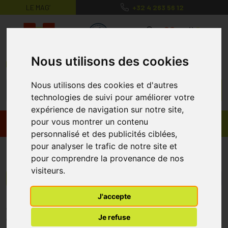
LE MAG’
+32 4 263 56 12
MaPharmacie.be ma santé, mes conse
0
Nous utilisons des cookies
Nous utilisons des cookies et d'autres
technologies de suivi pour améliorer votre
expérience de navigation sur notre site,
pour vous montrer un contenu
Promos
Produits
personnalisé et des publicités ciblées,
pour analyser le trafic de notre site et
Uriplan
pour comprendre la provenance de nos
visiteurs.
Menu/Filtres
J'accepte
* Prix normalement pratiqué dans notre officine.
Je refuse
** Réduction en ligne appliquée sur le prix pratiqué dans notre