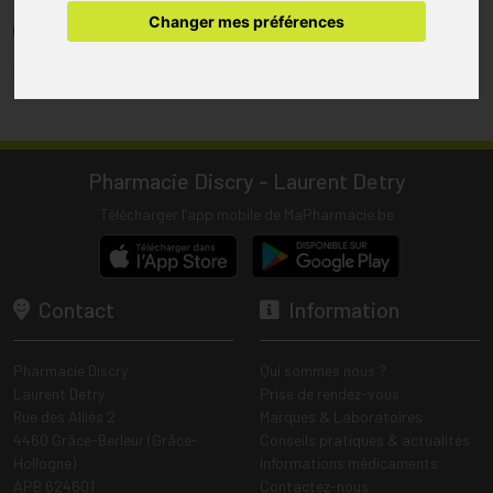
pharmacie.
Changer mes préférences
(1) Les commandes sont préparées uniquement durant les heures
d’ouverture de la pharmacie.
Tous les prix incluent la TVA – Hors frais de livraison.
Pharmacie Discry - Laurent Detry
Télécharger l’app mobile de MaPharmacie.be
Contact
Information
Pharmacie Discry
Qui sommes nous ?
Laurent Detry
Prise de rendez-vous
Rue des Alliés 2
Marques & Laboratoires
4460 Grâce-Berleur (Grâce-
Conseils pratiques & actualités
Hollogne)
Informations médicaments
APB 624601
Contactez-nous