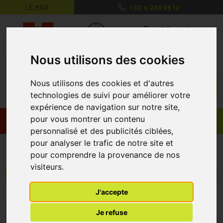
LE MAG’
+32 4 263 56 12
MaPharmacie.be ma santé, mes conse
0
Nous utilisons des cookies
Nous utilisons des cookies et d'autres
technologies de suivi pour améliorer votre
expérience de navigation sur notre site,
pour vous montrer un contenu
Promos
Produits
personnalisé et des publicités ciblées,
pour analyser le trafic de notre site et
Van Heek
pour comprendre la provenance de nos
visiteurs.
Menu/Filtres
J'accepte
* Prix normalement pratiqué dans notre officine.
Je refuse
** Réduction en ligne appliquée sur le prix pratiqué dans notre