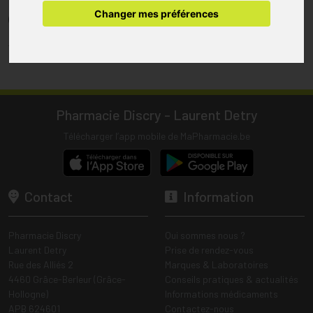
pharmacie.
Changer mes préférences
(1) Les commandes sont préparées uniquement durant les heures
d’ouverture de la pharmacie.
Tous les prix incluent la TVA – Hors frais de livraison.
Pharmacie Discry - Laurent Detry
Télécharger l’app mobile de MaPharmacie.be
Contact
Information
Pharmacie Discry
Qui sommes nous ?
Laurent Detry
Prise de rendez-vous
Rue des Alliés 2
Marques & Laboratoires
4460 Grâce-Berleur (Grâce-
Conseils pratiques & actualités
Hollogne)
Informations médicaments
APB 624601
Contactez-nous