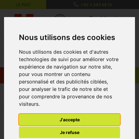
LE MAG’
+32 4 263 56 12
MaPharmacie.be ma santé, mes conse
0
Nous utilisons des cookies
Nous utilisons des cookies et d'autres
technologies de suivi pour améliorer votre
expérience de navigation sur notre site,
pour vous montrer un contenu
Promos
Produits
personnalisé et des publicités ciblées,
pour analyser le trafic de notre site et
Vectavir
pour comprendre la provenance de nos
visiteurs.
Menu/Filtres
J'accepte
* Prix normalement pratiqué dans notre officine.
Je refuse
** Réduction en ligne appliquée sur le prix pratiqué dans notre