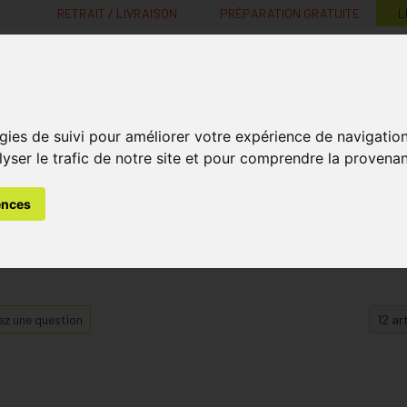
RETRAIT / LIVRAISON
PRÉPARATION GRATUITE
L
MaPharmacie.be ma santé, mes conseils, mes prix
gies de suivi pour améliorer votre expérience de navigatio
Nutrition -
Soins Bébé et
Médecines
Minceur
B
lyser le trafic de notre site et pour comprendre la provenan
Vitamines
Grossesse
naturelles
ences
z une question