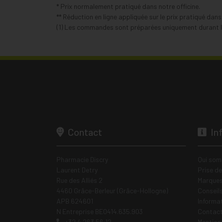
* Prix normalement pratiqué dans notre officine.
** Réduction en ligne appliquée sur le prix pratiqué dan
(1) Les commandes sont préparées uniquement durant le
Contact
In
Pharmacie Discry
Qui som
Laurent Detry
Prise d
Rue des Alliés 2
Marques
4460 Grâce-Berleur (Grâce-Hollogne)
Conseil
APB 624601
Informa
N Entreprise BE0414.635.903
Contac
+32 4 263 56 12
Mentions