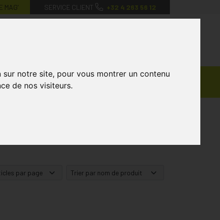
E MAG’
SERVICE CLIENT
+32 4 263 56 12
0
Mon
Mes
Mon
compte
favoris
panier
n sur notre site, pour vous montrer un contenu
Ventes
andagisterie
Vétérinaire
Marques
ce de nos visiteurs.
Privées