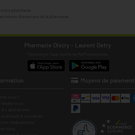
s notre pharmacie.
s heures d’ouverture de la pharmacie.
Pharmacie Discry - Laurent Detry
Télécharger l’app mobile de MaPharmacie.be
formation
Moyens de paiement
mes nous ?
e rendez-vous
 & Laboratoires
s pratiques & actualités
tions médicaments
tez-nous
 légales & vie privée