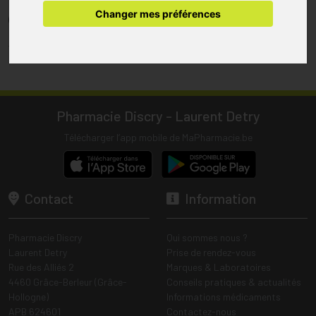
pharmacie.
Changer mes préférences
(1) Les commandes sont préparées uniquement durant les heures
d’ouverture de la pharmacie.
Tous les prix incluent la TVA – Hors frais de livraison.
Pharmacie Discry - Laurent Detry
Télécharger l’app mobile de MaPharmacie.be
Contact
Information
Pharmacie Discry
Qui sommes nous ?
Laurent Detry
Prise de rendez-vous
Rue des Alliés 2
Marques & Laboratoires
4460 Grâce-Berleur (Grâce-
Conseils pratiques & actualités
Hollogne)
Informations médicaments
APB 624601
Contactez-nous