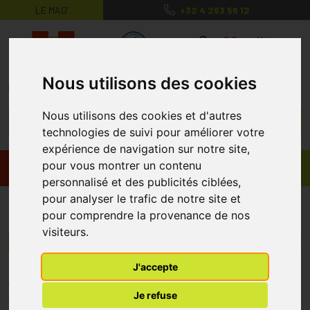
LE MAG’
+32 4 263 56 12
MaPharmacie.be ma santé, mes conse
0
Nous utilisons des cookies
Nous utilisons des cookies et d'autres
technologies de suivi pour améliorer votre
expérience de navigation sur notre site,
pour vous montrer un contenu
Promos
Produits
personnalisé et des publicités ciblées,
pour analyser le trafic de notre site et
Vétoquinol
pour comprendre la provenance de nos
visiteurs.
Menu/Filtres
J'accepte
* Prix normalement pratiqué dans notre officine.
Je refuse
** Réduction en ligne appliquée sur le prix pratiqué dans notre