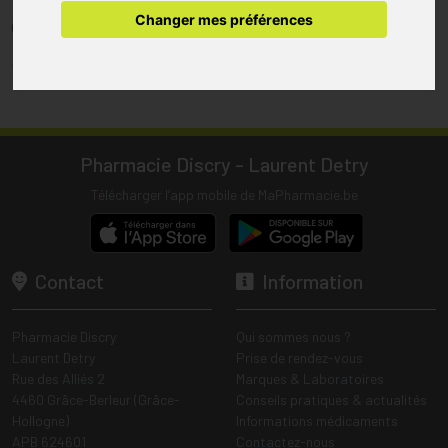
pharmacie.
Changer mes préférences
(1) Les commandes sont préparées uniquement durant les heures
d’ouverture de la pharmacie.
Tous les prix incluent la TVA – Hors frais de livraison.
Pharmacie Discry - Laurent Detry
Télécharger l’app mobile de MaPharmacie.be
Contact
Information
Pharmacie Discry
Qui sommes nous ?
Laurent Detry
Prise de rendez-vous
Rue des Alliés 2
Marques & Laboratoires
4460 Grâce-Berleur (Grâce-
Conseils pratiques & actualités
Hollogne)
Informations médicaments
APB 624601
Contactez-nous