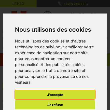
LE MAG’
+32 4 263 56 12
MaPharmacie.be ma santé, mes conse
0
Nous utilisons des cookies
Nous utilisons des cookies et d'autres
technologies de suivi pour améliorer votre
expérience de navigation sur notre site,
pour vous montrer un contenu
Promos
Produits
personnalisé et des publicités ciblées,
pour analyser le trafic de notre site et
Vibracell
pour comprendre la provenance de nos
visiteurs.
Menu/Filtres
J'accepte
* Prix normalement pratiqué dans notre officine.
Je refuse
** Réduction en ligne appliquée sur le prix pratiqué dans notre