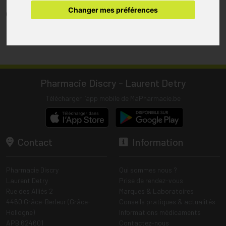
pharmacie.
Changer mes préférences
(1) Les commandes sont préparées uniquement durant les heures
d’ouverture de la pharmacie.
Tous les prix incluent la TVA – Hors frais de livraison.
Pharmacie Discry - Laurent Detry
Télécharger l’app mobile de MaPharmacie.be
Contact
Information
Pharmacie Discry
Qui sommes nous ?
Laurent Detry
Prise de rendez-vous
Rue des Alliés 2
Marques & Laboratoires
4460 Grâce-Berleur (Grâce-
Conseils pratiques & actualités
Hollogne)
Informations médicaments
APB 624601
Contactez-nous