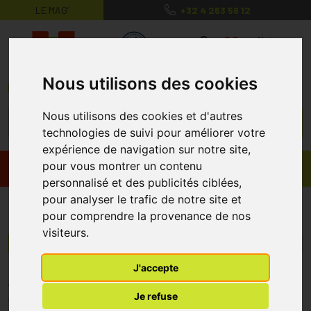
LE MAG’
+32 4 263 56 12
MaPharmacie.be ma santé, mes conse
0
Nous utilisons des cookies
Nous utilisons des cookies et d'autres
technologies de suivi pour améliorer votre
expérience de navigation sur notre site,
pour vous montrer un contenu
Promos
Produits
personnalisé et des publicités ciblées,
pour analyser le trafic de notre site et
Vinalac
pour comprendre la provenance de nos
visiteurs.
Menu/Filtres
J'accepte
* Prix normalement pratiqué dans notre officine.
Je refuse
** Réduction en ligne appliquée sur le prix pratiqué dans notre