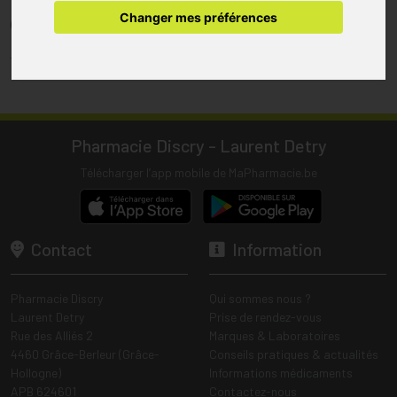
pharmacie.
Changer mes préférences
(1) Les commandes sont préparées uniquement durant les heures
d’ouverture de la pharmacie.
Tous les prix incluent la TVA – Hors frais de livraison.
Pharmacie Discry - Laurent Detry
Télécharger l’app mobile de MaPharmacie.be
Contact
Information
Pharmacie Discry
Qui sommes nous ?
Laurent Detry
Prise de rendez-vous
Rue des Alliés 2
Marques & Laboratoires
4460 Grâce-Berleur (Grâce-
Conseils pratiques & actualités
Hollogne)
Informations médicaments
APB 624601
Contactez-nous