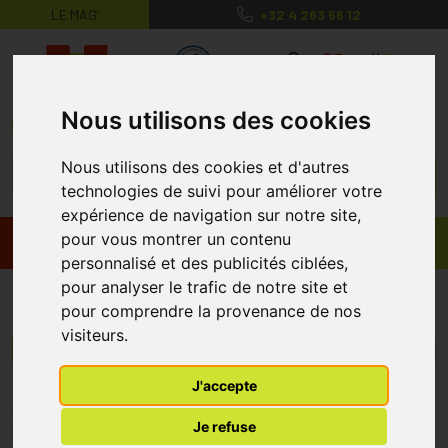
LE MAG’
+32 4 263 56 12
MaPharmacie.be ma santé, mes conse
0
Nous utilisons des cookies
Nous utilisons des cookies et d'autres
technologies de suivi pour améliorer votre
expérience de navigation sur notre site,
pour vous montrer un contenu
Promos
Produits
personnalisé et des publicités ciblées,
pour analyser le trafic de notre site et
Visioclean
pour comprendre la provenance de nos
visiteurs.
Menu/Filtres
J'accepte
* Prix normalement pratiqué dans notre officine.
Je refuse
** Réduction en ligne appliquée sur le prix pratiqué dans notre