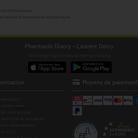
s notre pharmacie.
s heures d’ouverture de la pharmacie.
Pharmacie Discry - Laurent Detry
Télécharger l’app mobile de MaPharmacie.be
formation
Moyens de paiement
mes nous ?
e rendez-vous
 & Laboratoires
s pratiques & actualités
tions médicaments
tez-nous
 légales & vie privée