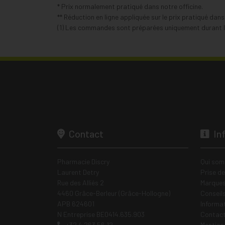
* Prix normalement pratiqué dans notre officine.
** Réduction en ligne appliquée sur le prix pratiqué dan
(1) Les commandes sont préparées uniquement durant le
Contact
In
Pharmacie Discry
Qui som
Laurent Detry
Prise d
Rue des Alliés 2
Marques
4460 Grâce-Berleur (Grâce-Hollogne)
Conseil
APB 624601
Informa
N Entreprise BE0414.635.903
Contac
+32 4 263 56 12
Mentions