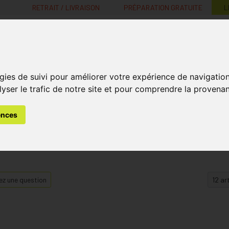
RETRAIT / LIVRAISON
PRÉPARATION GRATUITE
L
MaPharmacie.be ma santé, mes conseils, mes prix
gies de suivi pour améliorer votre expérience de navigatio
Nutrition -
Soins Bébé et
Médecines
Minceur
B
lyser le trafic de notre site et pour comprendre la provenan
Vitamines
Grossesse
naturelles
ences
z une question