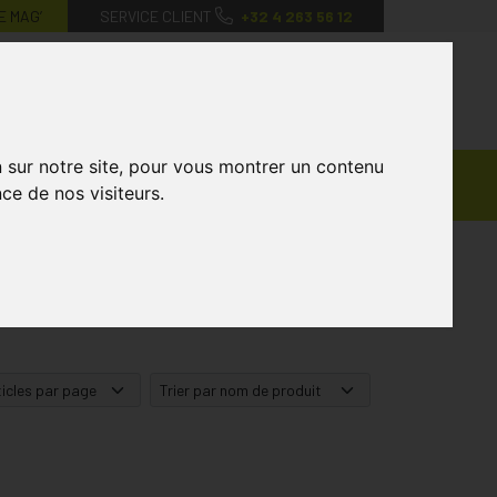
E MAG’
SERVICE CLIENT
+32 4 263 56 12
0
Mon
Mes
Mon
compte
favoris
panier
n sur notre site, pour vous montrer un contenu
Ventes
andagisterie
Vétérinaire
Marques
ce de nos visiteurs.
Privées