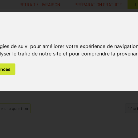
RETRAIT / LIVRAISON
PRÉPARATION GRATUITE
L
MaPharmacie.be ma santé, mes conseils, mes prix
gies de suivi pour améliorer votre expérience de navigatio
Nutrition -
Soins Bébé et
Médecines
Minceur
B
lyser le trafic de notre site et pour comprendre la provenan
Vitamines
Grossesse
naturelles
ences
z une question