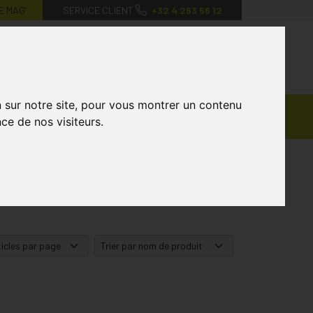
E MAG’
SERVICE CLIENT
+32 4 263 56 12
0
Mon
Mes
Mon
compte
favoris
panier
n sur notre site, pour vous montrer un contenu
Ventes
andagisterie
Vétérinaire
Marques
ce de nos visiteurs.
Privées