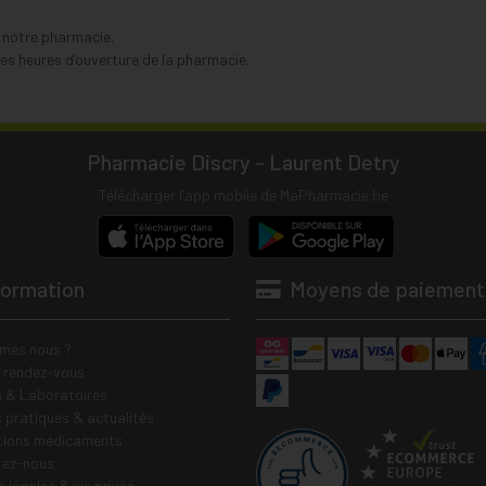
s notre pharmacie.
s heures d’ouverture de la pharmacie.
Pharmacie Discry - Laurent Detry
Télécharger l’app mobile de MaPharmacie.be
formation
Moyens de paiement
mes nous ?
e rendez-vous
 & Laboratoires
s pratiques & actualités
tions médicaments
tez-nous
 légales & vie privée