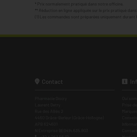
* Prix normalement pratiqué dans notre officine.
** Réduction en ligne appliquée sur le prix pratiqué dan
(1) Les commandes sont préparées uniquement durant le
Contact
In
Pharmacie Discry
Qui som
Laurent Detry
Prise d
Rue des Alliés 2
Marques
4460 Grâce-Berleur (Grâce-Hollogne)
Conseil
APB 624601
Informa
N Entreprise BE0414.635.903
Contac
+32 4 263 56 12
Mentions