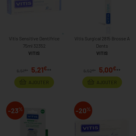
Vitis Sensitive Dentifrice
Vitis Surgical 2815 Brosse A
75ml 32352
Dents
VITIS
VITIS
€
€
5,21
5,00
**
**
€
€
6,51
*
6,52
*
AJOUTER
AJOUTER
%
%
-23
-20