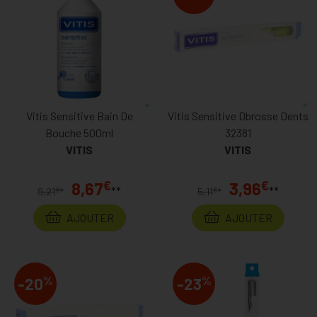
Vitis Sensitive Bain De
Vitis Sensitive Dbrosse Dents
Bouche 500ml
32381
VITIS
VITIS
€
€
8,67
3,96
**
**
€
€
9,21
*
5,11
*
AJOUTER
AJOUTER
%
%
-20
-23