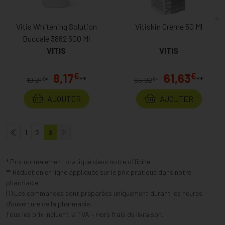
Vitis Whitening Solution
Vitiskin Crème 50 Ml
Buccale 3882 500 Ml
VITIS
VITIS
€
€
8,17
61,63
**
**
€
€
10,21
*
65,02
*
AJOUTER
AJOUTER
1
2
3
* Prix normalement pratiqué dans notre officine.
** Réduction en ligne appliquée sur le prix pratiqué dans notre
pharmacie.
(1) Les commandes sont préparées uniquement durant les heures
d’ouverture de la pharmacie.
Tous les prix incluent la TVA – Hors frais de livraison.