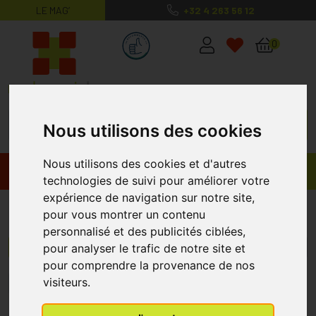
LE MAG’
+32 4 263 56 12
MaPharmacie.be ma santé, mes conse
0
Nous utilisons des cookies
Nous utilisons des cookies et d'autres
Promos
Produits
technologies de suivi pour améliorer votre
expérience de navigation sur notre site,
Vitis
pour vous montrer un contenu
personnalisé et des publicités ciblées,
pour analyser le trafic de notre site et
Menu/Filtres
pour comprendre la provenance de nos
visiteurs.
1
2
3