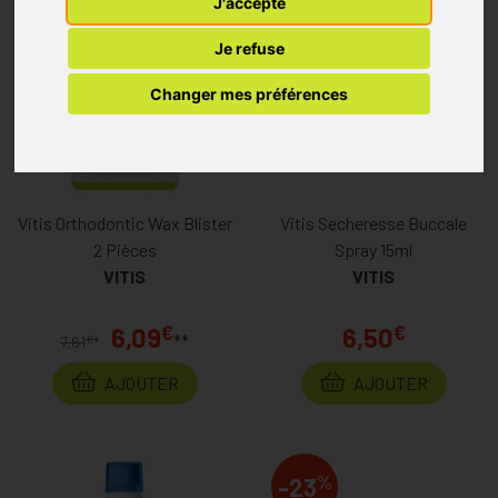
J'accepte
%
-20
Je refuse
Changer mes préférences
Vitis Orthodontic Wax Blister
Vitis Secheresse Buccale
2 Pièces
Spray 15ml
VITIS
VITIS
€
€
6,09
6,50
**
€
7,61
*
AJOUTER
AJOUTER
%
-23