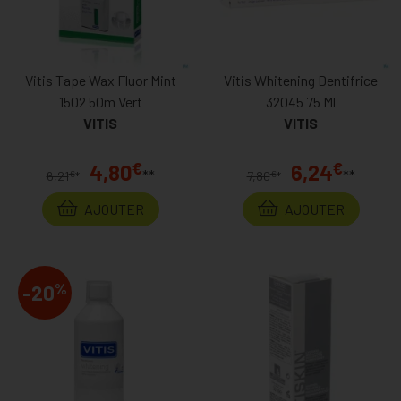
Vitis Tape Wax Fluor Mint
Vitis Whitening Dentifrice
1502 50m Vert
32045 75 Ml
VITIS
VITIS
€
€
4,80
6,24
**
**
€
€
6,21
*
7,80
*
AJOUTER
AJOUTER
%
-20