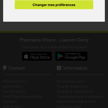
pharmacie.
Changer mes préférences
(1) Les commandes sont préparées uniquement durant les heures
d’ouverture de la pharmacie.
Tous les prix incluent la TVA – Hors frais de livraison.
Pharmacie Discry - Laurent Detry
Télécharger l’app mobile de MaPharmacie.be
Contact
Information
Pharmacie Discry
Qui sommes nous ?
Laurent Detry
Prise de rendez-vous
Rue des Alliés 2
Marques & Laboratoires
4460 Grâce-Berleur (Grâce-
Conseils pratiques & actualités
Hollogne)
Informations médicaments
APB 624601
Contactez-nous