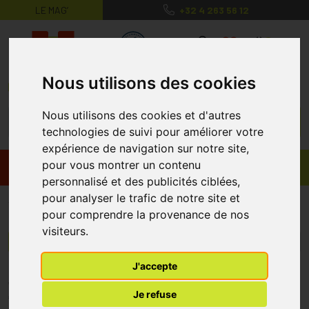
LE MAG’
+32 4 263 56 12
MaPharmacie.be ma santé, mes conse
0
Nous utilisons des cookies
Nous utilisons des cookies et d'autres
technologies de suivi pour améliorer votre
expérience de navigation sur notre site,
pour vous montrer un contenu
Promos
Produits
personnalisé et des publicités ciblées,
pour analyser le trafic de notre site et
WaterWipes
pour comprendre la provenance de nos
visiteurs.
Menu/Filtres
J'accepte
* Prix normalement pratiqué dans notre officine.
Je refuse
** Réduction en ligne appliquée sur le prix pratiqué dans notre