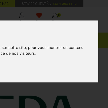
E MAG’
SERVICE CLIENT
+32 4 263 56 12
0
Mon
Mes
Mon
compte
favoris
panier
Ventes
andagisterie
Vétérinaire
Marques
Privées
n sur notre site, pour vous montrer un contenu
ce de nos visiteurs.