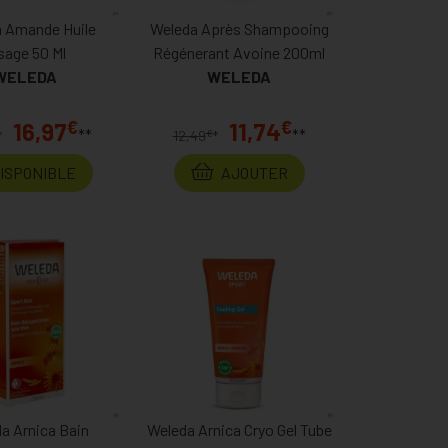
 Amande Huile
Weleda Après Shampooing
sage 50 Ml
Régénerant Avoine 200ml
WELEDA
WELEDA
€
€
16,97
11,74
**
**
€
*
12,49
*
DISPONIBLE
AJOUTER
a Arnica Bain
Weleda Arnica Cryo Gel Tube