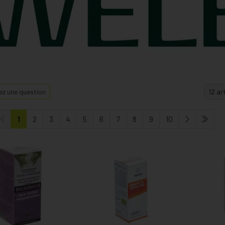
z une question
1
2
3
4
5
6
7
8
9
10