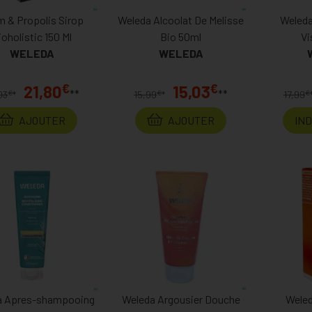
 & Propolis Sirop
Weleda Alcoolat De Melisse
Weleda
ioholistic 150 Ml
Bio 50ml
Vi
WELEDA
WELEDA
€
€
21,80
15,03
**
**
€
€
€
03
*
15,99
*
17,99
AJOUTER
AJOUTER
IN
a Apres-shampooing
Weleda Argousier Douche
Weled