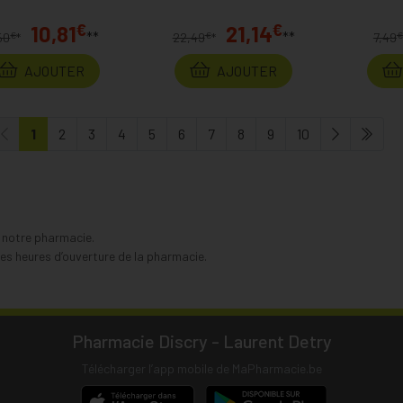
€
€
10,81
21,14
**
**
€
€
€
50
*
22,49
*
7,49
AJOUTER
AJOUTER
1
2
3
4
5
6
7
8
9
10
s notre pharmacie.
s heures d’ouverture de la pharmacie.
Pharmacie Discry - Laurent Detry
Télécharger l’app mobile de MaPharmacie.be