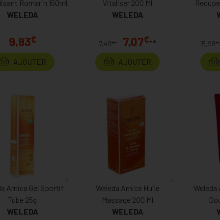
lisant Romarin 150ml
Vitaliser 200 Ml
Recupe
WELEDA
WELEDA
€
€
9,93
7,07
**
€
€
7,49
*
15,98
AJOUTER
AJOUTER
a Arnica Gel Sportif
Weleda Arnica Huile
Weleda 
Tube 25g
Massage 200 Ml
Dou
WELEDA
WELEDA