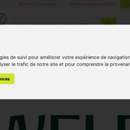
RETRAIT / LIVRAISON
PRÉPARATION GRATUITE
L
MaPharmacie.be ma santé, mes conseils, mes prix
Nutrition -
Soins Bébé et
Médecines
Minceur
B
Vitamines
Grossesse
naturelles
gies de suivi pour améliorer votre expérience de navigatio
lyser le trafic de notre site et pour comprendre la provenan
ences