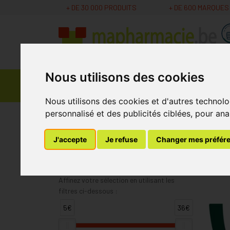
+ DE 30 000 PRODUITS
+ DE 600 MARQUES
Nous utilisons des cookies
Parapharmacie -
Promos
Médicaments
Cosmétiques
Nous utilisons des cookies et d'autres technolo
personnalisé et des publicités ciblées, pour ana
MaPharmacie.be
Weleda
J'accepte
Je refuse
Changer mes préfér
Weleda
Affinez votre sélection en utilisant les
filtres ci-dessous :
5€
36€