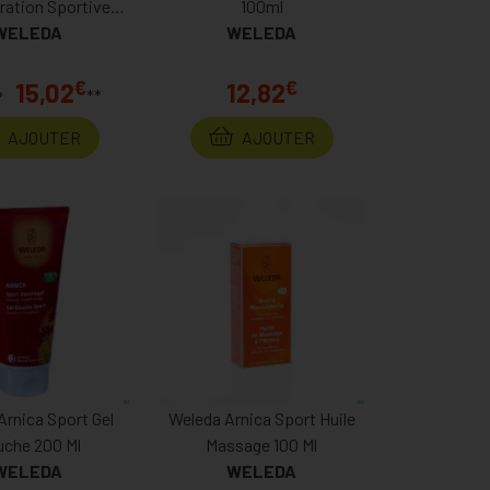
ration Sportive
100ml
WELEDA
200ml
WELEDA
€
€
15,02
12,82
**
*
AJOUTER
AJOUTER
Arnica Sport Gel
Weleda Arnica Sport Huile
che 200 Ml
Massage 100 Ml
WELEDA
WELEDA