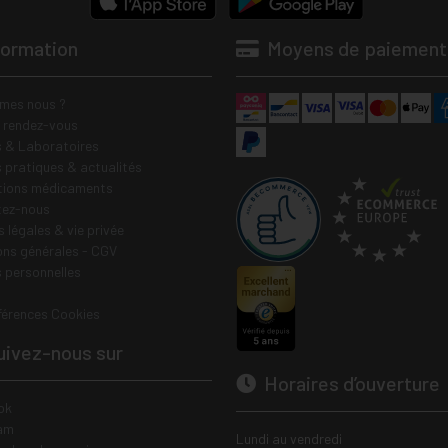
formation
Moyens de paiement
mes nous ?
e rendez-vous
 & Laboratoires
s pratiques & actualités
tions médicaments
tez-nous
 légales & vie privée
ons générales - CGV
 personnelles
férences Cookies
ivez-nous sur
Horaires d’ouverture
ok
am
Lundi au vendredi