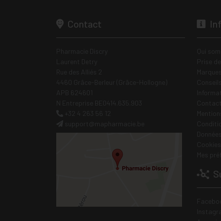
Contact
In
Pharmacie Discry
Qui som
Laurent Detry
Prise d
Rue des Alliés 2
Marques
4460 Grâce-Berleur (Grâce-Hollogne)
Conseil
APB 624601
Informa
N Entreprise BE0414.635.903
Contac
+32 4 263 56 12
Mentions
support
@
mapharmacie.be
Conditi
Données
Cookies
Mes pré
Su
Facebo
Instagr