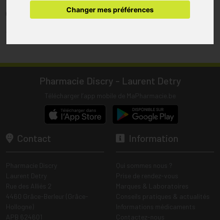
pharmacie.
Changer mes préférences
(1) Les commandes sont préparées uniquement durant les heures
d’ouverture de la pharmacie.
Tous les prix incluent la TVA – Hors frais de livraison.
Pharmacie Discry - Laurent Detry
Télécharger l’app mobile de MaPharmacie.be
Contact
Information
Pharmacie Discry
Qui sommes nous ?
Laurent Detry
Prise de rendez-vous
Rue des Alliés 2
Marques & Laboratoires
4460 Grâce-Berleur (Grâce-
Conseils pratiques & actualités
Hollogne)
Informations médicaments
APB 624601
Contactez-nous