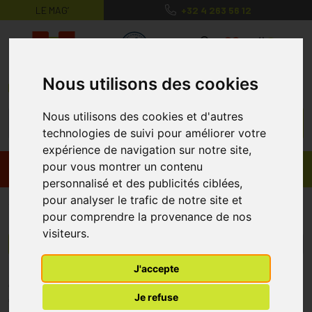
LE MAG’
+32 4 263 56 12
MaPharmacie.be ma santé, mes conse
0
Nous utilisons des cookies
Nous utilisons des cookies et d'autres
technologies de suivi pour améliorer votre
expérience de navigation sur notre site,
pour vous montrer un contenu
Promos
Produits
personnalisé et des publicités ciblées,
pour analyser le trafic de notre site et
Wenzyne
pour comprendre la provenance de nos
visiteurs.
Menu/Filtres
J'accepte
* Prix normalement pratiqué dans notre officine.
Je refuse
** Réduction en ligne appliquée sur le prix pratiqué dans notre