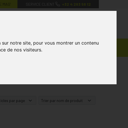
E MAG’
SERVICE CLIENT
+32 4 263 56 12
0
Mon
Mes
Mon
compte
favoris
panier
n sur notre site, pour vous montrer un contenu
Ventes
andagisterie
Vétérinaire
Marques
ce de nos visiteurs.
Privées