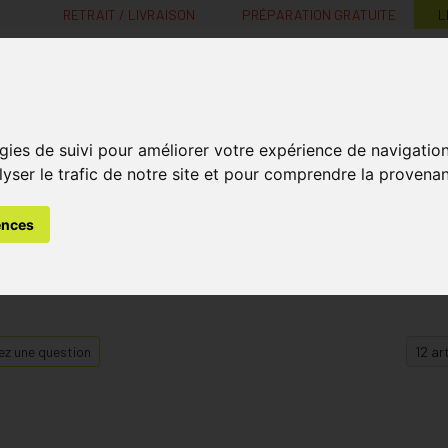
RETRAIT / LIVRAISON
PRÉPARATION GRATUITE
L
MaPharmacie.be ma santé, mes conseils, mes prix
gies de suivi pour améliorer votre expérience de navigatio
Nutrition -
Soins Bébé et
Médecines
Minceur
B
lyser le trafic de notre site et pour comprendre la provenan
Vitamines
Grossesse
naturelles
ences
z une question