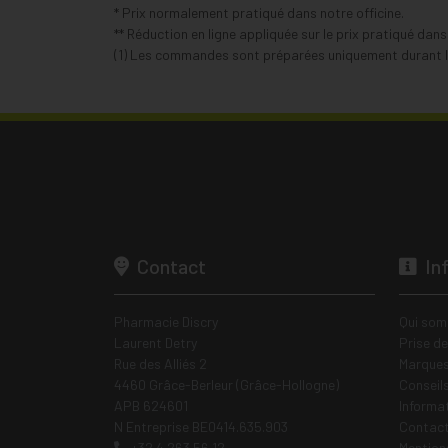
* Prix normalement pratiqué dans notre officine.
** Réduction en ligne appliquée sur le prix pratiqué dan
(1) Les commandes sont préparées uniquement durant le
Contact
In
Pharmacie Discry
Qui som
Laurent Detry
Prise d
Rue des Alliés 2
Marques
4460 Grâce-Berleur (Grâce-Hollogne)
Conseil
APB 624601
Informa
N Entreprise BE0414.635.903
Contac
+32 4 263 56 12
Mentions