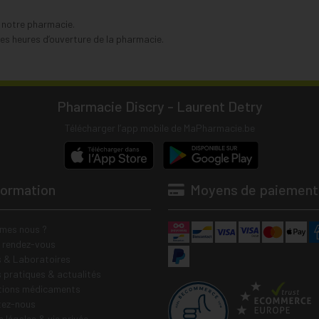
s notre pharmacie.
s heures d’ouverture de la pharmacie.
Pharmacie Discry - Laurent Detry
Télécharger l’app mobile de MaPharmacie.be
formation
Moyens de paiement
mes nous ?
e rendez-vous
 & Laboratoires
s pratiques & actualités
tions médicaments
tez-nous
 légales & vie privée