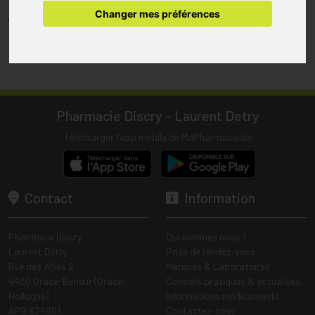
pharmacie.
Changer mes préférences
(1) Les commandes sont préparées uniquement durant les heures
d’ouverture de la pharmacie.
Tous les prix incluent la TVA – Hors frais de livraison.
Pharmacie Discry - Laurent Detry
Télécharger l’app mobile de MaPharmacie.be
Contact
Information
Pharmacie Discry
Qui sommes nous ?
Laurent Detry
Prise de rendez-vous
Rue des Alliés 2
Marques & Laboratoires
4460 Grâce-Berleur (Grâce-
Conseils pratiques & actualités
Hollogne)
Informations médicaments
APB 624601
Contactez-nous