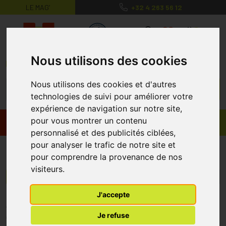
LE MAG’
+32 4 263 56 12
MaPharmacie.be ma santé, mes conse
0
Nous utilisons des cookies
Nous utilisons des cookies et d'autres
technologies de suivi pour améliorer votre
expérience de navigation sur notre site,
pour vous montrer un contenu
Promos
Produits
personnalisé et des publicités ciblées,
pour analyser le trafic de notre site et
You&Care
pour comprendre la provenance de nos
visiteurs.
Menu/Filtres
J'accepte
* Prix normalement pratiqué dans notre officine.
Je refuse
** Réduction en ligne appliquée sur le prix pratiqué dans notre