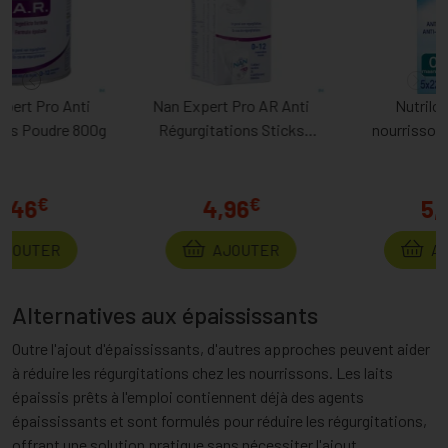
Nan Expert Pro AR Anti
Nutrilon AR 1 lait
Régurgitations Sticks
nourrissons pour reflux
4x26,2g
gastrique bébé 0-6 mois
5x23g
€
€
4,96
5,34
AJOUTER
AJOUTER
Alternatives aux épaississants
Outre l'ajout d'épaississants, d'autres approches peuvent aider
à réduire les régurgitations chez les nourrissons. Les laits
épaissis prêts à l'emploi contiennent déjà des agents
épaississants et sont formulés pour réduire les régurgitations,
offrant une solution pratique sans nécessiter l'ajout