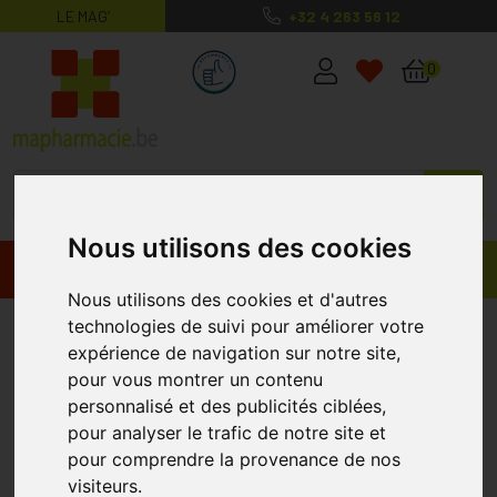
LE MAG’
+32 4 263 56 12
MaPharmacie.be ma santé, mes conse
0
Nous utilisons des cookies
Promos
Produits
Nous utilisons des cookies et d'autres
Épaississant lait bébé
technologies de suivi pour améliorer votre
expérience de navigation sur notre site,
pour vous montrer un contenu
Pourquoi utiliser un épaississant dans
personnalisé et des publicités ciblées,
le lait de bébé ?
pour analyser le trafic de notre site et
pour comprendre la provenance de nos
Les régurgitations chez les nourrissons résultent généralement
visiteurs.
de l'immaturité de leur sphincter œsophagien inférieur,