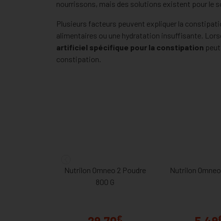
nourrissons, mais des solutions existent pour le 
Plusieurs facteurs peuvent expliquer la constipati
alimentaires ou une hydratation insuffisante. Lorsq
artificiel spécifique pour la constipation
peut 
constipation.
Nutrilon Omneo 2 Poudre
Nutrilon Omneo
800 G
€
29,70
5,49