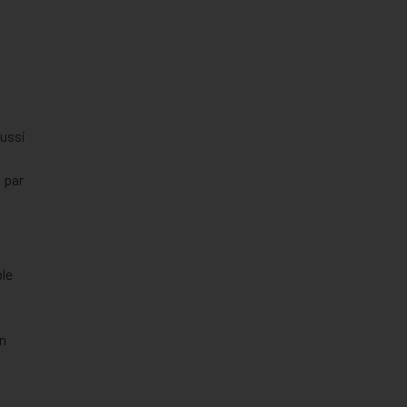
aussi
 par
ble
on