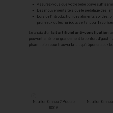
Assurez-vous que votre bébé boive suffisamme
Des mouvements tels que le pédalage des jambe
Lors de l'introduction des aliments solides, p
pruneaux ou les haricots verts, pour favoriser
Le choix d’un
lait artificiel anti-constipation
, 
peuvent améliorer grandement le confort digestif d
pharmacien pour trouver le lait qui répondra aux b
Nutrilon Omneo 2 Poudre
Nutrilon Omneo
800 G