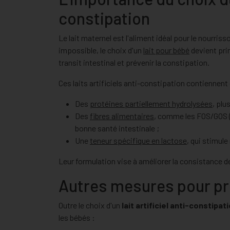
constipation
Le lait maternel est l'aliment idéal pour le nourriss
impossible, le choix d'un
lait pour bébé
devient prim
transit intestinal et prévenir la constipation.
Ces laits artificiels anti-constipation contiennen
Des
protéines partiellement hydrolysées
, plu
Des
fibres alimentaires
, comme les FOS/GOS (
bonne santé intestinale ;
Une
teneur spécifique en lactose
, qui stimule
Leur formulation vise à améliorer la consistance de
Autres mesures pour pré
Outre le choix d'un
lait artificiel anti-constipat
les bébés :