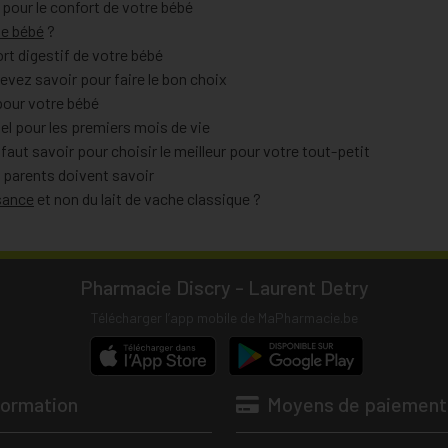
 pour le confort de votre bébé
de bébé
?
ort digestif de votre bébé
evez savoir pour faire le bon choix
pour votre bébé
el pour les premiers mois de vie
l faut savoir pour choisir le meilleur pour votre tout-petit
s parents doivent savoir
ssance
et non du lait de vache classique ?
Pharmacie Discry - Laurent Detry
Télécharger l’app mobile de MaPharmacie.be
formation
Moyens de paiement