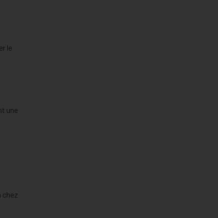
r le
nt une
n chez