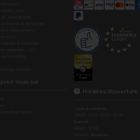
mes nous ?
e rendez-vous
 & Laboratoires
s pratiques & actualités
tions médicaments
tez-nous
 légales & vie privée
ons générales - CGV
 personnelles
férences Cookies
ivez-nous sur
Horaires d’ouverture
ok
am
Lundi au vendredi
e des pharmacies
08h30-12h30 13h00-18h30
Samedi
08h30-12h30
Fermé le
dimanche