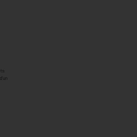
its
d’un