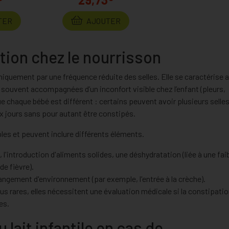
TER
AJOUTER
ion chez le nourrisson
niquement par une fréquence réduite des selles. Elle se caractérise 
r, souvent accompagnées d’un inconfort visible chez l’enfant (pleurs,
e chaque bébé est différent : certains peuvent avoir plusieurs selles
ux jours sans pour autant être constipés.
ples et peuvent inclure différents éléments.
 l'introduction d'aliments solides, une déshydratation (liée à une fai
e fièvre).
hangement d'environnement (par exemple, l'entrée à la crèche).
lus rares, elles nécessitent une évaluation médicale si la constipati
es.
lait infantile en cas de