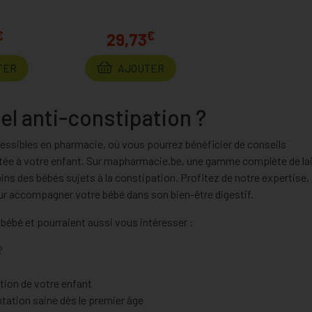
€
€
29,73
TER
AJOUTER
ciel anti-constipation ?
essibles en pharmacie, où vous pourrez bénéficier de conseils
aptée à votre enfant. Sur mapharmacie.be, une gamme complète de la
ns des bébés sujets à la constipation. Profitez de notre expertise, 
pour accompagner votre bébé dans son bien-être digestif.
 bébé et pourraient aussi vous intéresser :
?
ation de votre enfant
tation saine dès le premier âge