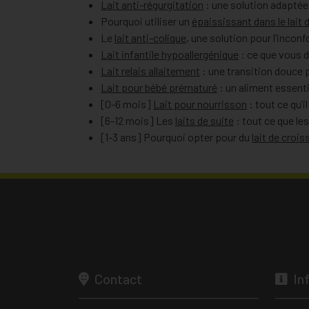
Lait anti-régurgitation
: une solution adaptée
Pourquoi utiliser un
épaississant dans le lait 
Le
lait anti-colique
, une solution pour l’inconf
Lait infantile hypoallergénique
: ce que vous d
Lait relais allaitement
: une transition douce 
Lait pour bébé prématuré
: un aliment essenti
[0-6 mois]
Lait pour nourrisson
: tout ce qu’i
[6-12 mois] Les
laits de suite
: tout ce que le
[1-3 ans] Pourquoi opter pour du
lait de croi
Contact
In