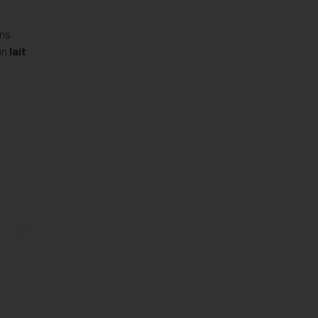
ons
'un
lait