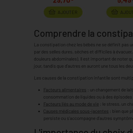
AJOUTER
AJOU
Comprendre la constipat
La constipation chez les bébés ne se définit pas u
par des selles dures, sèches et difficiles à évacue
douleurs abdominales). Il est important de noter qu
jour, tandis que d’autres en auront une tous les de
Les causes de la constipation infantile sont multi
Facteurs alimentaires
: un changement de lait,
consommation de liquides ou à des épisodes d
Facteurs liés au mode de vie
: le stress, un c
Causes médicales sous-jacentes
: bien que p
persiste ou s’accompagne d’autres symptôm
L'importance du choix du 