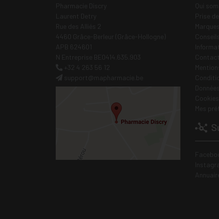
Pharmacie Discry
Qui som
Laurent Detry
Prise d
Rue des Alliés 2
Marques
4460 Grâce-Berleur (Grâce-Hollogne)
Conseil
APB 624601
Informa
N Entreprise BE0414.635.903
Contac
+32 4 263 56 12
Mentions
support
@
mapharmacie.be
Conditi
Données
Cookies
Mes pré
Su
Facebo
Instagr
Annuair