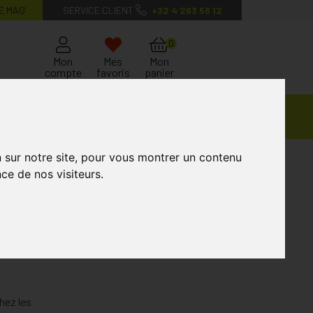
E MAG’
SERVICE CLIENT
+32 4 263 56 12
0
Mon
Mes
Mon
compte
favoris
panier
Ventes
andagisterie
Vétérinaire
Marques
Privées
n sur notre site, pour vous montrer un contenu
ce de nos visiteurs.
le
hez les