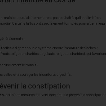
on, mais lorsque l'allaitement n’est pas souhaité, qu’il est limité ou
ordial. Certains laits sont spécialement formulés pour aider à régule
t généralement :
s faciles à digérer pour le système encore immature des bébés ;
fructo-oligosaccharides et galacto-oligosaccharides), qui favorise
 naturellement le transit.
s selles et à soulager les inconforts digestifs.
venir la constipation
ion
, certaines mesures peuvent contribuer à prévenir la constipatio