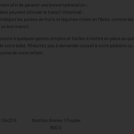
nt afin de garantir une bonne hydratation ;
s peuvent stimuler le transit intestinal ;
rivilégiez les purées de fruits et légumes riches en fibres, comme les
 un bon transit.
associé à quelques gestes simples et faciles à mettre en place au quo
e votre bébé. N’hésitez pas à demander conseil à votre pédiatre ou 
esoins de votre enfant.
 1 5x23 G
Nutrilon Omneo 1 Poudre
800 G