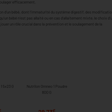
soulager efficacement.
on d’un bébé, dont l'immaturité du système digestif, des modificati
u'un bébé n'est pas allaité ou en cas d’allaitement mixte, le choix d
jouer un rôle crucial dans la prévention et le soulagement de la
 1 5x23 G
Nutrilon Omneo 1 Poudre
800 G
€
€
29,73